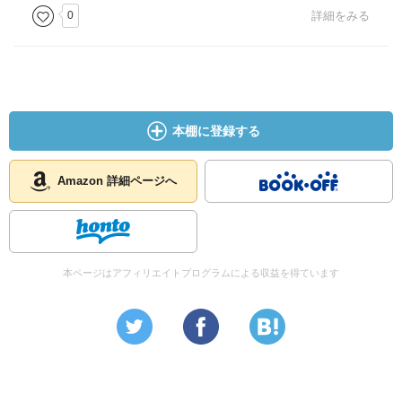
すっかり、否、まんまと（？）前向きに課題解決しようと
0
詳細をみる
しているという絶妙な仕掛けに、
より多くの女性がはまって世の中がもっと明るくなれば良
いと思う。
仕事、恋愛、結婚…不安なことを不安なままに
ガッカリする年齢になってしまった、
本棚に登録する
と落ち込んでいる私の姉にも薦めたい。
Amazon 詳細ページへ
本ページはアフィリエイトプログラムによる収益を得ています