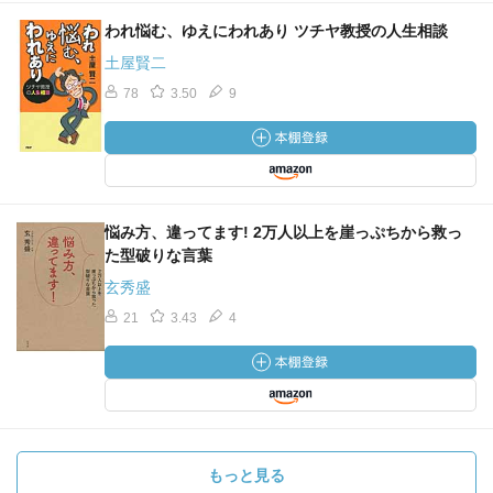
われ悩む、ゆえにわれあり ツチヤ教授の人生相談
土屋賢二
78
3.50
9
悩み方、違ってます! 2万人以上を崖っぷちから救っ
た型破りな言葉
玄秀盛
21
3.43
4
もっと見る