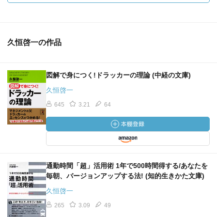
久恒啓一の作品
図解で身につく!ドラッカーの理論 (中経の文庫)
久恒啓一
645
3.21
64
通勤時間「超」活用術 1年で500時間得する/あなたを
毎朝、バージョンアップする法! (知的生きかた文庫)
久恒啓一
265
3.09
49