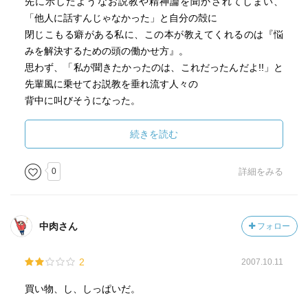
先に示したようなお説教や精神論を聞かされてしまい、
「他人に話すんじゃなかった」と自分の殻に
閉じこもる癖がある私に、この本が教えてくれるのは『悩
みを解決するための頭の働かせ方』。
思わず、「私が聞きたかったのは、これだったんだよ!!」と
先輩風に乗せてお説教を垂れ流す人々の
背中に叫びそうになった。
この本は、自分と似たような悩みを抱えている女性の声を
もとに
続きを読む
悩みを解決していく手順をわかりやすく示しているので
図解が苦手な人や図解知らずな人にも、とても親切だ。
0
詳細をみる
シリアスな悩みの声が図解を用いた久恒教授の視点によっ
てサクサクと分解され、
声の中に埋もれていたお悩み女性の“価値”や“可能性”が表出
中肉さん
フォロー
していく様が
何故か爽快で読み進めてしまうので、立ち読みよりは購入
2
2007.10.11
した方が無難。
「よし、わたしもやってみよう！」という気持ちになり鉛
買い物、し、しっぱいだ。
筆を探し始めた時には、