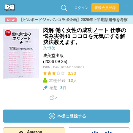
ログイン
新規会員登録
【ビルボードジャパンコラボ企画】2026年上半期話題作を考察
NEW
図解 働く女性の成功ノート 仕事の
悩み実例40 ココロを元気にする解
決法教えます。
久恒啓一
成美堂出版
(2006.09.25)
ISBN・EAN:
9784415300641
3.33
本棚登録:
12
人
感想:
3
件
本棚に登録する
Amazon