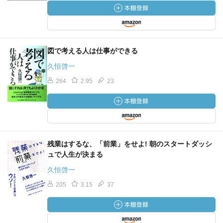
図で考える人は仕事ができる
久恒啓一
264
2.95
23
残業はするな、「前業」をせよ! 朝のスタートダッシ
ュで人生が決まる
久恒啓一
205
3.15
37