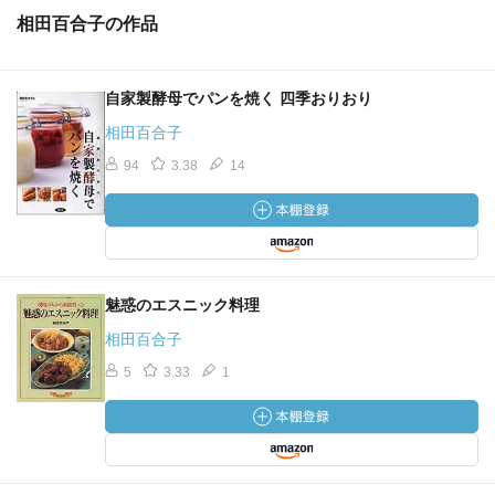
相田百合子の作品
自家製酵母でパンを焼く 四季おりおり
相田百合子
94
3.38
14
魅惑のエスニック料理
相田百合子
5
3.33
1