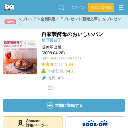
ログイン
新規会員登録
＼プレミアム会員限定／『プレゼント(新潮文庫)』をプレゼン
NEW
ト
自家製酵母のおいしいパン
相田百合子
成美堂出版
(2008.04.28)
ISBN・EAN:
9784415303123
3.64
本棚登録:
54
人
感想:
4
件
本棚に登録する
Amazon
詳細ページへ