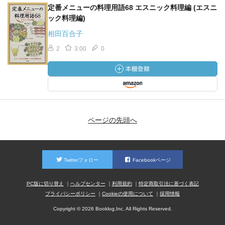
定番メニューの料理用語68 エスニック料理編 (エスニ
ック料理編)
相田百合子
2
3.00
0
ページの先頭へ
Twitterフォロー
Facebookページ
PC版に切り替え
ヘルプセンター
利用規約
特定商取引法に基づく表記
プライバシーポリシー
Cookieの使用について
採用情報
Copyright © 2026 Booklog,Inc. All Rights Reserved.