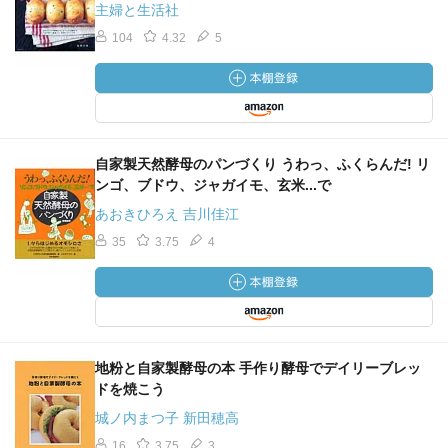
主婦と生活社
104
4.32
5
自家製天然酵母のパンづくり うわっ、ふくらんだ! リ
ンゴ、ブドウ、ジャガイモ、玄米...で
あおきひろえ 吉川佳江
35
3.75
4
地粉と自家製酵母の本 手作り酵母でデイリーブレッ
ドを焼こう
城ノ内まつ子 新田穂高
16
3.75
3