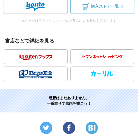
購入ストア一覧
本ページはアフィリエイトプログラムによる収益を得ています
書店などで詳細を見る
感想はまだありません。
一番乗りで感想を書こう！