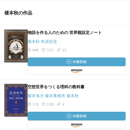
榎本秋の作品
物語を作る人のための 世界観設定ノート
榎本秋 鳥居彩音
846
3.57
12
空想世界をつくる理科の教科書
榎本海月 榎本事務所 榎本秋
174
0.00
4