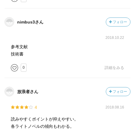
5 構成力の磨き方
6 描写力を鍛える
7 ライトノベルは書き出しで決まる
nimbus3さん
フォロー
8 視点がブレないようにする
9 タイトルに命を吹き込め!
2018.10.22
【Part3】 新人賞突破のための作品見直し講座
参考文献
1 原稿を書く前に
技術書
2 原稿を書いている時に
0
詳細をみる
3 原稿を書き終えた後に
ライトノベル主要レーベルコンテスト一覧
ライトノベル作家のためのおすすめ参考文献</blockquote>
放浪者さん
フォロー
かなり長いね……。
4
2018.08.16
さて、この本だが。内容はわかりやすいんだ。
ただ、ライトノベルに興味を持つ層がこの手の実用書を読
読みやすくポイントが抑えやすい。
みなれてないからだろうか、アクセントにイラストを使っ
各ライトノベルの傾向もわかる。
てあったりする。