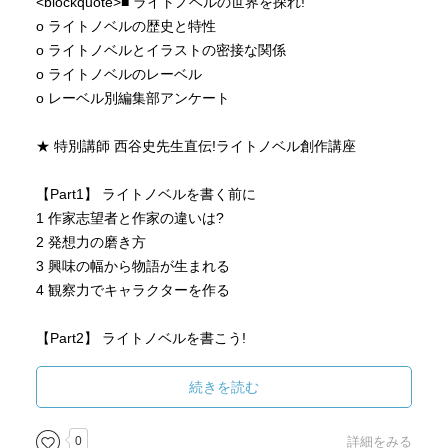
<blockquote>■ ライトノベルの世界を探れ!
o ライトノベルの歴史と特性
o ライトノベルとイラストの密接な関係
o ライトノベルのレーベル
o レーベル別編集部アンケート
★ 特別講師 西谷史先生直伝!ライトノベル創作講座
【Part1】 ライトノベルを書く前に
1 作家志望者と作家の違いは?
2 発想力の磨き方
3 興味の幅から物語が生まれる
4 観察力でキャラクターを作る
【Part2】 ライトノベルを書こう!
1 文章を書くためのルール
2 キャラクターの設定のしかた
続きを読む
3 世界観の作り方
4 プロットの立て方、組み合わせ方
0
詳細をみる