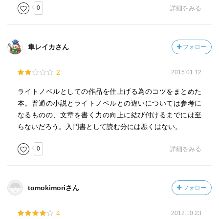
0
詳細をみる
中身そのものは、基本的な努力を要することが中心になる
だろうか。
最初に作家さんのことやら、ネタを作り出すことを事前知
隼レイカさん
フォロー
識として述べ、
次がメイン、書き方についてかなりページを割いている。
2
2015.01.12
構成の立て方、文章の書き方、そしてポイントとしてのタ
イトルや出だしについて。
ライトノベルとしての作品を仕上げる為のコツをまとめた
本。普通の小説とライトノベルとの違いについては参考に
最後に推敲の仕方。おまけにコンテストへの応募について
なるものの、文章を書く力の向上に結び付けるまでには至
も書いてある。
らないだろう。入門書として読む分には悪くはない。
至れり尽くせりだが、あくまで教科書だと思ったほうがい
0
詳細をみる
いと思う。
ただ、こういったアプローチをする教科書は他に無いの
で、まずはここから始めてみるのがいいのではないだろう
か？
tomokimoriさん
フォロー
当然、ライトノベルを書きたい人向け。ただ、物書きに興
4
2012.10.23