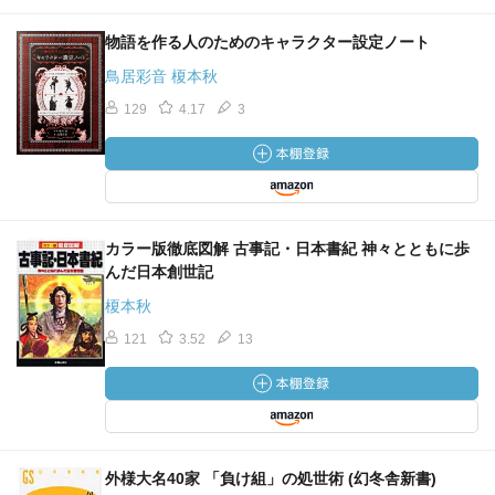
物語を作る人のためのキャラクター設定ノート
鳥居彩音 榎本秋
129
4.17
3
カラー版徹底図解 古事記・日本書紀 神々とともに歩
んだ日本創世記
榎本秋
121
3.52
13
外様大名40家 「負け組」の処世術 (幻冬舎新書)