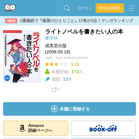
ログイン
新規会員登録
2週連続で『薬屋のひとりごと』17巻が1位！マンガランキング
NEW
ライトノベルを書きたい人の本
榎本秋
成美堂出版
(2008.09.18)
ISBN・EAN:
9784415303871
3.31
本棚登録:
173
人
感想:
13
件
本棚に登録する
Amazon
詳細ページへ