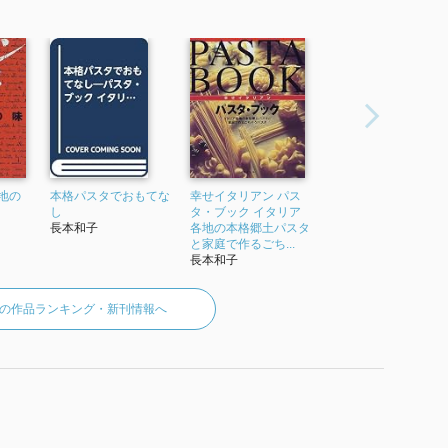
地の
本格パスタでおもてな
幸せイタリアン パス
し
タ・ブック イタリア
長本和子
各地の本格郷土パスタ
と家庭で作るごち...
長本和子
の作品ランキング・新刊情報へ