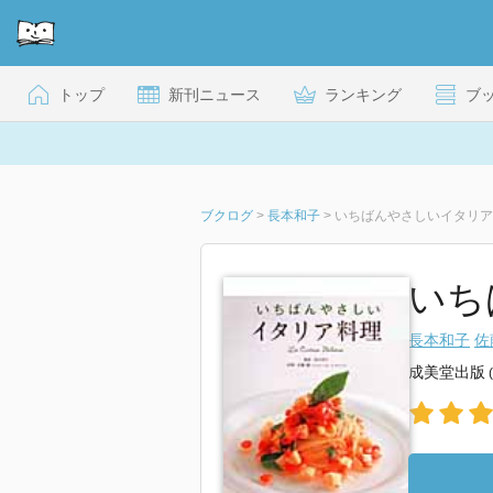
トップ
新刊ニュース
ランキング
ブ
ブクログ
>
長本和子
>
いちばんやさしいイタリア
いち
長本和子
佐
成美堂出版