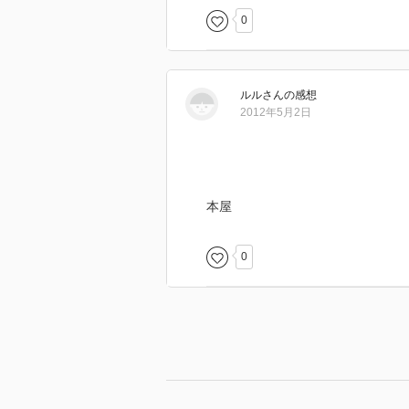
0
ルル
さん
の感想
2012年5月2日
本屋
0