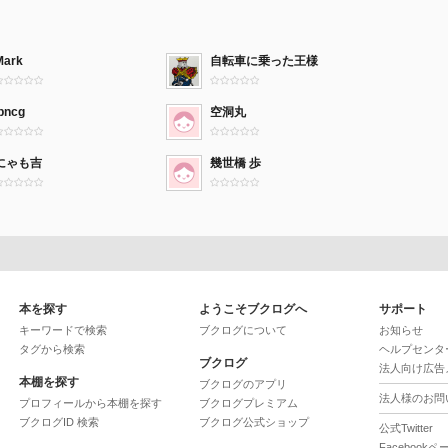
Mark
自転車に乗った王様
jpncg
空洞丸
にゃも吉
幾世橋 歩
本を探す
ようこそブクログへ
サポート
キーワードで検索
ブクログについて
お知らせ
タグから検索
ヘルプセンタ
ブクログ
法人向け広告
本棚を探す
ブクログのアプリ
法人様のお問
プロフィールから本棚を探す
ブクログプレミアム
ブクログID 検索
ブクログ公式ショップ
公式Twitter
Facebookペ