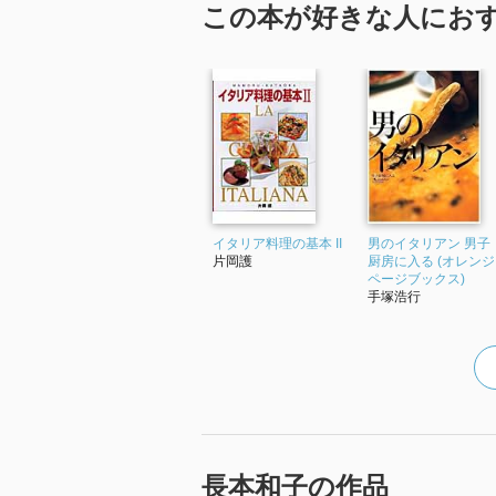
この本が好きな人にお
イタリア料理の基本 II
男のイタリアン 男子
片岡護
厨房に入る (オレンジ
ページブックス)
手塚浩行
長本和子の作品