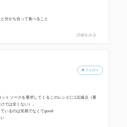
人と分かち合って食べること
詳細をみる
フォロー
コットソースを要求してくるこのレシピに1点減点（要
向けでは全くない）。
ているのは安易でなくてgood
しい