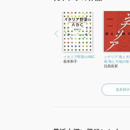
イタリア野菜のABC
シチリア 海と大
長本和子
味 海と大地の味
日高良実
長本和子