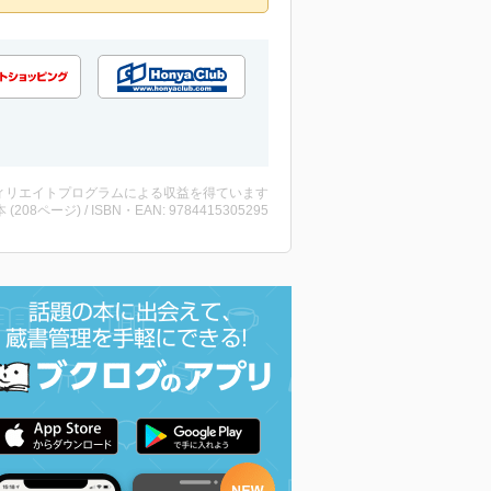
ィリエイトプログラムによる収益を得ています
・本 (208ページ) / ISBN・EAN: 9784415305295