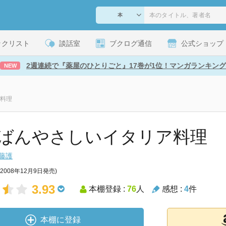
ックリスト
談話室
ブクログ通信
公式ショップ
2週連続で『薬屋のひとりごと』17巻が1位！マンガランキング
NEW
料理
ばんやさしいイタリア料理
藤護
(2008年12月9日発売)
3.93
本棚登録 :
76
人
感想 :
4
件
本棚に登録