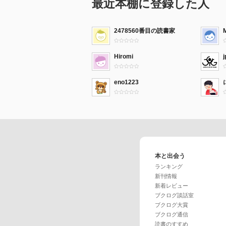
最近本棚に登録した人
2478560番目の読書家
Hiromi
eno1223
本と出会う
ランキング
新刊情報
新着レビュー
ブクログ談話室
ブクログ大賞
ブクログ通信
読書のすすめ