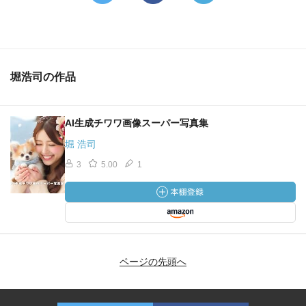
堀浩司の作品
AI生成チワワ画像スーパー写真集
堀 浩司
3
5.00
1
ページの先頭へ