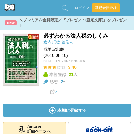
ログイン
新規会員登録
＼プレミアム会員限定／『プレゼント(新潮文庫)』をプレゼン
NEW
ト
必ずわかる法人税のしくみ
倉内貞敏
堀浩司
成美堂出版
(2010.08.10)
ISBN・EAN:
9784415306186
3.40
本棚登録:
21
人
感想:
2
件
本棚に登録する
Amazon
詳細ページへ