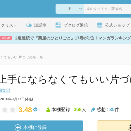
ックリスト
談話室
ブクログ通信
公式ショップ
2週連続で『薬屋のひとりごと』17巻が1位！マンガランキング
NEW
くてもいい 片づけのルール
上手にならなくてもいい片づ
編集部
(2010年9月17日発売)
3.48
本棚登録 :
368
人
感想 :
35
件
本棚に登録