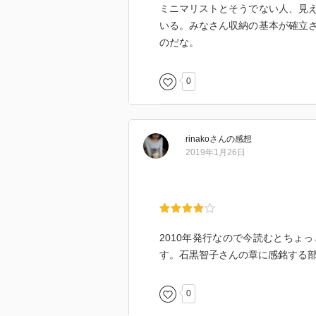
ミニマリストとそうでない人、見
いる。みなさん収納の基本が確立
のだな。
0
rinako
さん
の感想
2019年1月26日
2010年発行なので今読むとちょ
す。石黒智子さんの章に感銘する
0