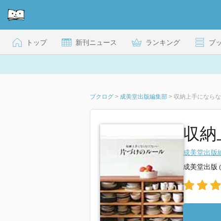
トップ
新刊ニュース
ランキング
ブ
ブクログ
>
成美堂出版編集部
>
収納上手にならな
収納
成美堂出版
成美堂出版