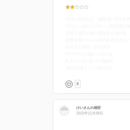
片付く部屋とは、指定席に戻す作
①出しっぱなしのモノに指定席を
②使う場所の傍に指定席を決める
③指定席にモノを詰め込みすぎな
④片付く時間、日を作る
5デザインや色にこだわる
6 スペースにあった物量を
7自分の暮らしに合わせる
0
けい
さん
の感想
2022年11月28日