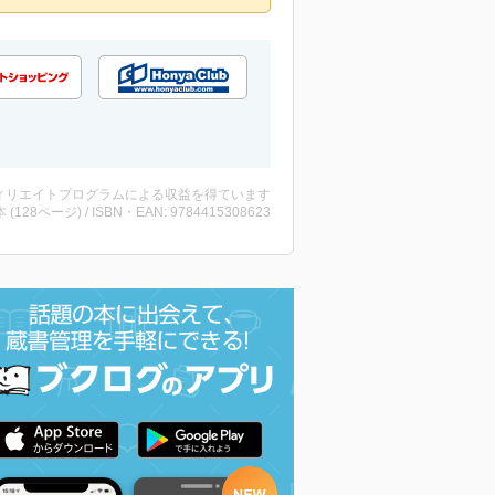
ィリエイトプログラムによる収益を得ています
・本 (128ページ) / ISBN・EAN: 9784415308623