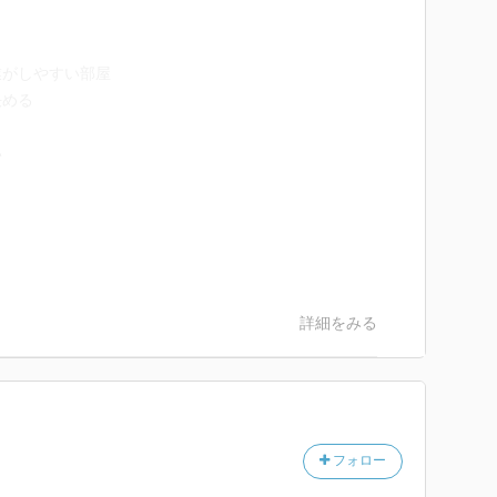
業がしやすい部屋
決める
い
詳細をみる
フォロー