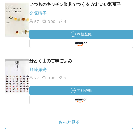
いつものキッチン道具でつくる かわいい和菓子
金塚晴子
57
3.90
4
分とく山の甘味ごよみ
野崎洋光
27
3.80
3
もっと見る