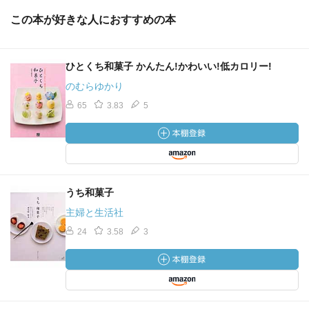
この本が好きな人におすすめの本
ひとくち和菓子 かんたん!かわいい!低カロリー!
のむらゆかり
65
3.83
5
うち和菓子
主婦と生活社
24
3.58
3