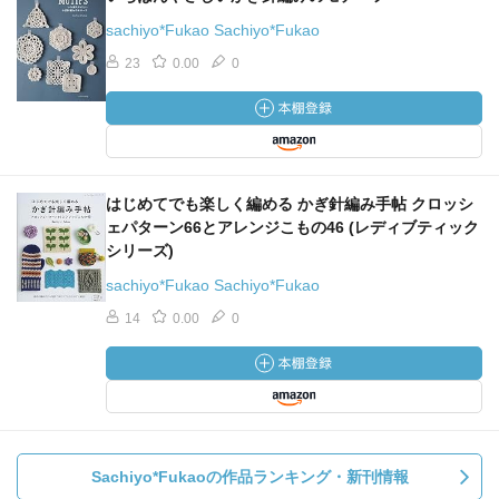
sachiyo*Fukao Sachiyo*Fukao
23
0.00
0
はじめてでも楽しく編める かぎ針編み手帖 クロッシ
ェパターン66とアレンジこもの46 (レディブティック
シリーズ)
sachiyo*Fukao Sachiyo*Fukao
14
0.00
0
Sachiyo*Fukaoの作品ランキング・新刊情報