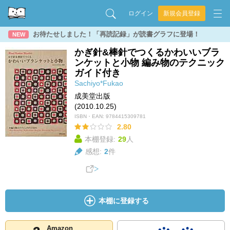
ログイン
新規会員登録
お待たせしました！「再読記録」が読書グラフに登場！
NEW
かぎ針&棒針でつくるかわいいブラ
ンケットと小物 編み物のテクニック
ガイド付き
Sachiyo*Fukao
成美堂出版
(2010.10.25)
ISBN・EAN:
9784415309781
2.80
本棚登録:
29
人
感想:
2
件
本棚に登録する
Amazon