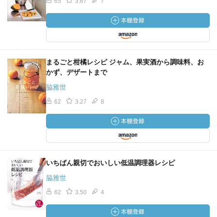
65
3.67
7
まるごと柑橘レシピ ジャム、果実酒から調味料、お
かず、デザートまで
脇雅世
62
3.27
8
いちばん親切でおいしい低温調理器レシピ
脇雅世
62
3.50
4