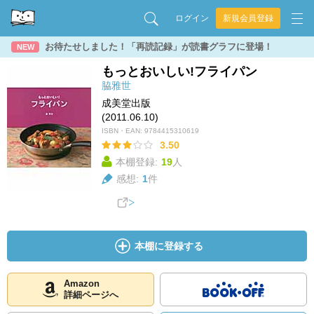
ログイン
新規会員登録
お待たせしました！「再読記録」が読書グラフに登場！
NEW
もっとおいしい!フライパン
脇雅世
成美堂出版
(2011.06.10)
ISBN・EAN:
9784415310619
3.50
本棚登録:
19
人
感想:
1
件
本棚に登録する
Amazon
詳細ページへ