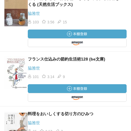
くる (天然生活ブックス)
脇雅世
103
3.56
15
フランス仕込みの節約生活術128 (be文庫)
脇雅世
101
3.14
9
料理をおいしくする切り方のひみつ
脇雅世