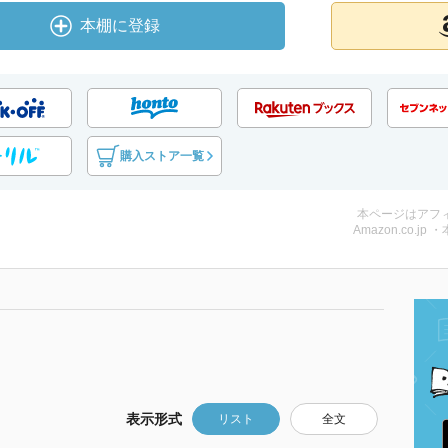
本棚に登録
購入ストア一覧
本ページはアフ
Amazon.co.jp 
表示形式
リスト
全文