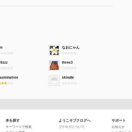
tm
なおにゃん
39zzz
three3
jasminetree
skindle
本を探す
ようこそブクログへ
サポート
キーワードで検索
ブクログについて
お知らせ