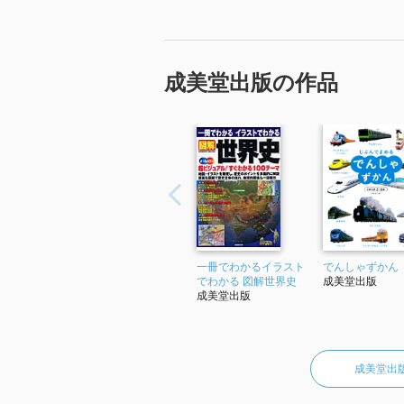
成美堂出版の作品
一冊でわかるイラスト
でんしゃずかん
でわかる 図解世界史
成美堂出版
成美堂出版
成美堂出