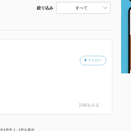
絞り込み
フォロー
詳細をみる
全1件中 1 - 1件を表示