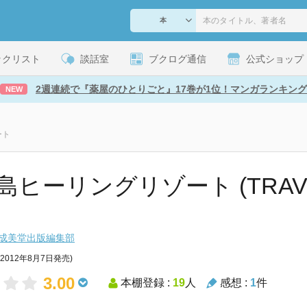
ックリスト
談話室
ブクログ通信
公式ショップ
2週連続で『薬屋のひとりごと』17巻が1位！マンガランキング
NEW
ート
ヒーリングリゾート (TRAVEL 
成美堂出版編集部
(2012年8月7日発売)
3.00
本棚登録 :
19
人
感想 :
1
件