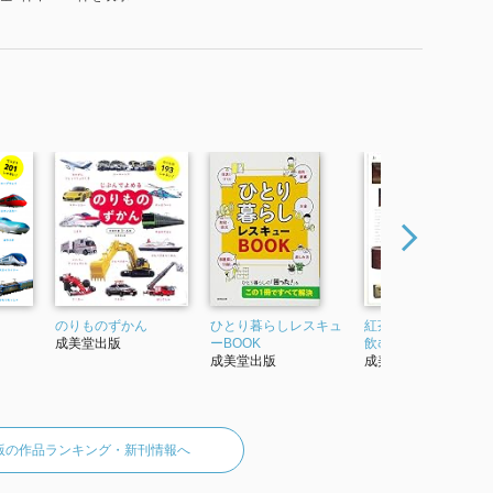
のりものずかん
ひとり暮らしレスキュ
紅茶の事典 おいしく
成美堂出版
ーBOOK
飲むための
成美堂出版
成美堂出版
版の作品ランキング・新刊情報へ