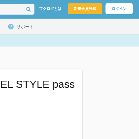
ブクログとは
新規会員登録
ログイン
サポート
STYLE pass