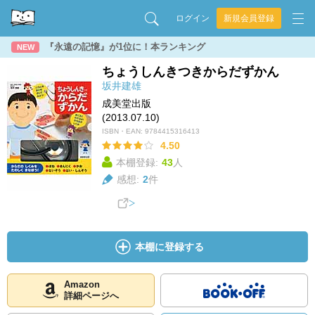
ログイン
新規会員登録
『永遠の記憶』が1位に！本ランキング
NEW
ちょうしんきつきからだずかん
坂井建雄
成美堂出版
(2013.07.10)
ISBN・EAN:
9784415316413
4.50
本棚登録:
43
人
感想:
2
件
本棚に登録する
Amazon
詳細ページへ