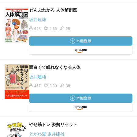
ぜんぶわかる 人体解剖図
坂井建雄
643
4.35
28
面白くて眠れなくなる人体
坂井建雄
467
3.30
38
やせ筋トレ 姿勢リセット
とがわ愛 坂井建雄