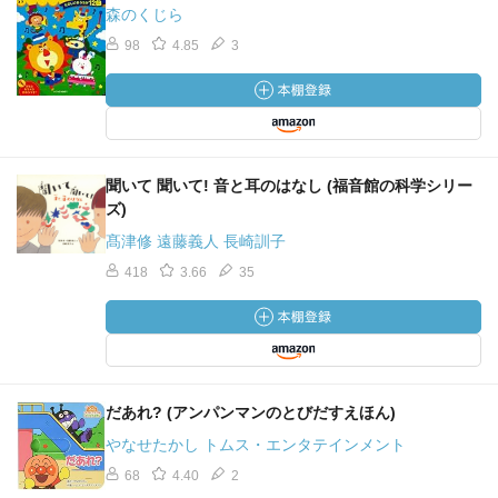
森のくじら
98
4.85
3
聞いて 聞いて! 音と耳のはなし (福音館の科学シリー
ズ)
髙津修 遠藤義人 長崎訓子
418
3.66
35
だあれ? (アンパンマンのとびだすえほん)
やなせたかし トムス・エンタテインメント
68
4.40
2