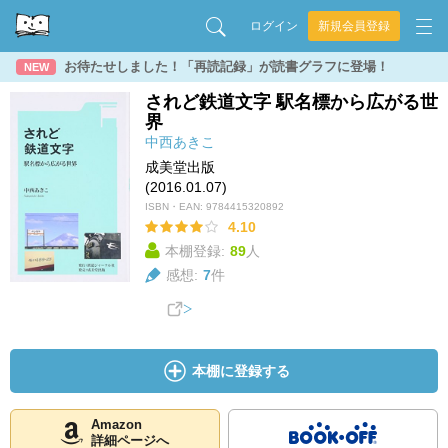
ログイン
新規会員登録
お待たせしました！「再読記録」が読書グラフに登場！
NEW
されど鉄道文字 駅名標から広がる世
界
中西あきこ
成美堂出版
(2016.01.07)
ISBN・EAN:
9784415320892
4.10
本棚登録:
89
人
感想:
7
件
本棚に登録する
Amazon
詳細ページへ