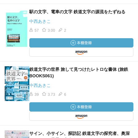
駅の文字、電車の文字 鉄道文字の源流をたずねる
中西あきこ
57
3.00
2
鉄道文字の世界 旅して見つけたレトロな書体 (旅鉄
BOOKS061)
中西あきこ
39
3.73
6
サイン、小サイン、探訪記 鉄道文字の探究者、奥深