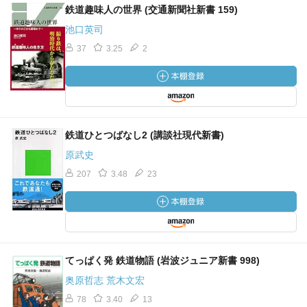
鉄道趣味人の世界 (交通新聞社新書 159)
池口英司
37
3.25
2
鉄道ひとつばなし2 (講談社現代新書)
原武史
207
3.48
23
てっぱく発 鉄道物語 (岩波ジュニア新書 998)
奥原哲志 荒木文宏
78
3.40
13