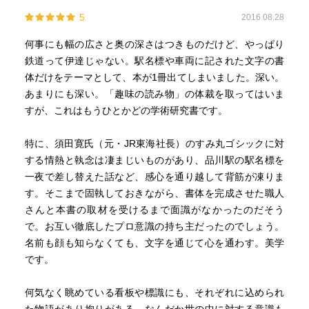
5
2016.08.28
何事にも幅の広さと奥の深さはつきものだけど、やっぱり
鉄道って伊達じゃない。駅名標や車両に記された文字の書
体だけをテーマとして、本が1冊出てしまいました。深い。
あまりにも深い。「趣味の読み物」の体裁を取ってはいま
すが、これはもうひとかどの学術研究書です。
特に、須田寛氏（元・JR東海社長）のすみ丸ゴシックに対
する情熱と執念は凄まじいものがあり、品川駅の駅名標を
一夜で差し替えた話など、感心を通り越して背筋が凍りま
す。そこまで固執しておきながら、書体を完成させた職人
さんと本書の取材を受けるまで面識がなかったのだそう
で。お互い徹底したプロ意識の持ち主だったのでしょう。
名前も顔も知らなくても、文字を通じて心を通わす。美学
です。
何気なく眺めている看板や標識にも、それぞれに込められ