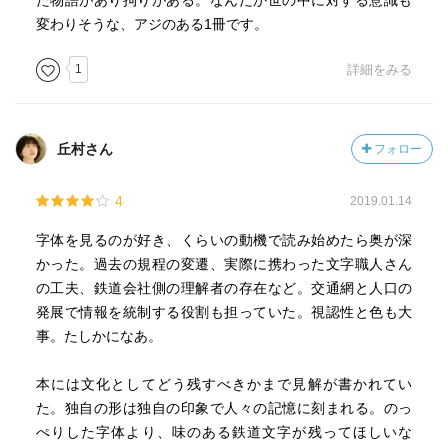
た物語があり拘りがある。なんだか世の中に対する意識も
変わりそうな、アジのある1冊です。
1
詳細をみる
丘村さん
フォロー
4
2019.01.14
字体を見るのが好き、くらいの動機で読み始めたら奥が深
かった。過去の規程の変遷、実際に携わった文字職人さん
の工夫、鉄道会社側の理解者の存在など。交通網と人口の
発展で情報を統制する役割も担っていた。視認性と色も大
事。たしかになあ。
本には文化としてどう残すべきかまで見解が書かれてい
た。独自の形は独自の印象で人々の記憶に刻まれる。のっ
ぺりした字体より、味のある鉄道文字が残ってほしいな