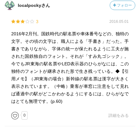
localpockyさん
フォロー
3
2016.05.01
2016年2月刊。国鉄時代の駅名票や車体番号などの、独特の
文字。その頃の文字は、職人による「手書き」だった。手
書きでありながら、字体の統一が保たれるように工夫が施
された国鉄独自のフォント。それが「すみ丸ゴシック」。
今でもJR東海の駅名票やLED表示器のひらがなには、この
独特のフォントが継承された形で生き残っている。◆【引
用メモ】（JR東海の場合）新幹線の駅名票は漢字が大きく
表示されています。（中略）乗客が車窓に注意をして見れ
ば通過中の駅がどこかわかるようにするには、ひらがなで
はとても無理です。(p.60)
0
詳細をみる