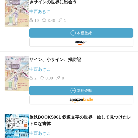
きサインの世界に出会う
中西あきこ
19
3.40
1
サイン、小サイン、探訪記
中西あきこ
2
0.00
0
旅鉄BOOKS061 鉄道文字の世界 旅して見つけたレ
トロな書体
中西あきこ