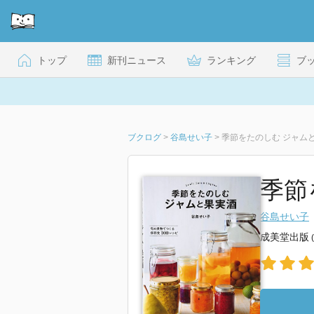
トップ
新刊ニュース
ランキング
ブ
ブクログ
>
谷島せい子
>
季節をたのしむ ジャム
季節
谷島せい子
成美堂出版