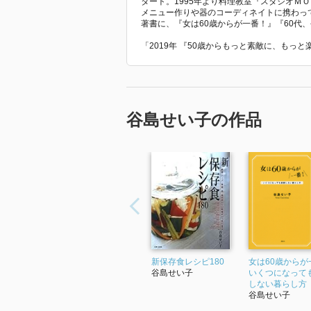
タート。1995年より料理教室『スタジオＭ
メニュー作りや器のコーディネイトに携わっ
著書に、『女は60歳からが一番！』『60代
「2019年 『50歳からもっと素敵に、もっ
谷島せい子の作品
新保存食レシピ180
女は60歳からが
谷島せい子
いくつになって
しない暮らし方
谷島せい子