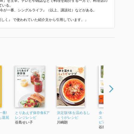
ＯＷ』を主宰。テレビや雑誌などで料理を紹介する一方で、料理店の
ている。
、今が一番、シングルライフ』（以上、講談社）などがある。
と楽しく』 で使われていた紹介文から引用しています。」
一番!
とりあえず保存食&ア
決定版!体を温めるし
余った野菜はささっ
も退屈
レンジレシピ
ょうがレシピ
ストック 即うまレシ
谷島せい子
川嶋朗
ピ77つき
谷島せい子