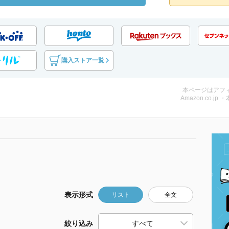
購入ストア一覧
本ページはアフ
Amazon.co.jp 
表示形式
リスト
全文
絞り込み