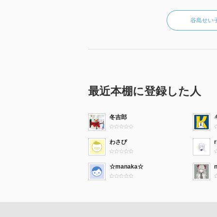
谷島せい
最近本棚に登録した人
冬吉郎
わさび
r
☆manaka☆
n