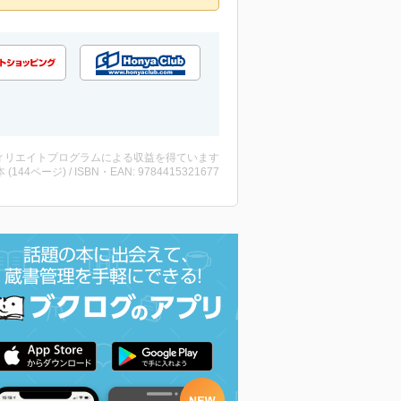
ィリエイトプログラムによる収益を得ています
・本 (144ページ) / ISBN・EAN: 9784415321677