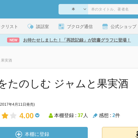
ックリスト
談話室
ブクログ通信
公式ショップ
お待たせしました！「再読記録」が読書グラフに登場！
NEW
と果実酒
をたのしむ ジャムと果実酒
(2017年4月11日発売)
4.00
本棚登録 :
37
人
感想 :
2
件
本棚に登録