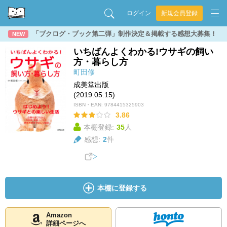
ログイン
新規会員登録
「ブクログ・ブック第二弾」制作決定＆掲載する感想大募集！
NEW
いちばんよくわかる!ウサギの飼い
方・暮らし方
町田修
成美堂出版
(2019.05.15)
ISBN・EAN:
9784415325903
3.86
本棚登録:
35
人
感想:
2
件
本棚に登録する
Amazon
詳細ページへ