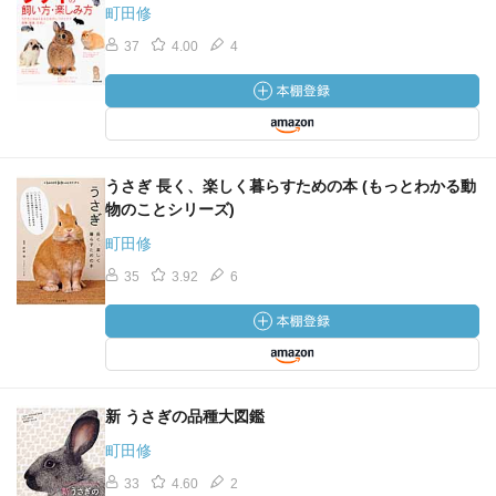
町田修
37
4.00
4
うさぎ 長く、楽しく暮らすための本 (もっとわかる動
物のことシリーズ)
町田修
35
3.92
6
新 うさぎの品種大図鑑
町田修
33
4.60
2