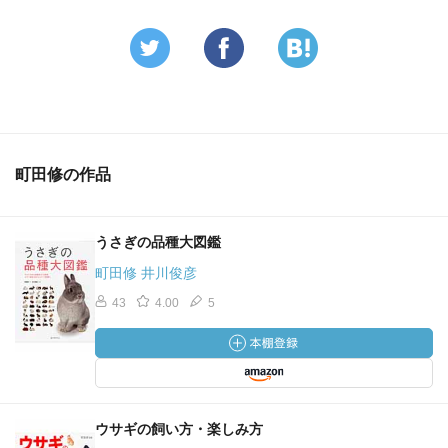
町田修の作品
うさぎの品種大図鑑
町田修 井川俊彦
43
4.00
5
ウサギの飼い方・楽しみ方