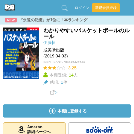
ログイン
新規会員登録
『永遠の記憶』が1位に！本ランキング
NEW
わかりやすいバスケットボールのル
ール
伊藤恒
成美堂出版
(2019.04.03)
ISBN・EAN:
9784415326634
3.25
本棚登録:
14
人
感想:
1
件
本棚に登録する
Amazon
詳細ページへ