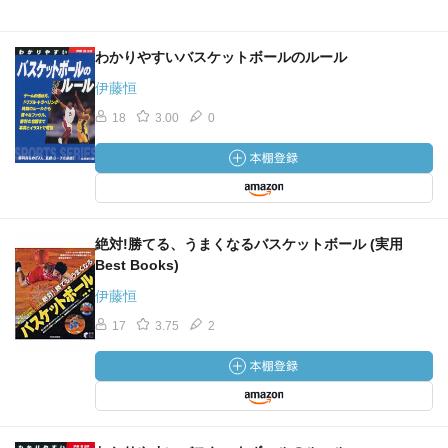
わかりやすいバスケットボールのルール
伊藤恒
18
3.00
0
絶対!勝てる、うまくなるバスケットボール (実用
Best Books)
伊藤恒
17
3.75
2