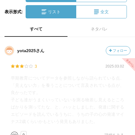
表示形式:
リスト
全文
すべて
ネタバレ
yota2025さん
フォロー
3
2025.03.02
早期教育についてデータを参照しながら語られている点、
「見えない力」を養うことについて言及されている点が、
良かったです。
子ども達がうまくいっていないを測る物差し見えるところ
ばかりを測ってたな、と、ハッとしました。発達に関する
エピソードを読んでいるうちに、うちの子の心の発達マイ
ナス2歳くらいかもという発見もありました。