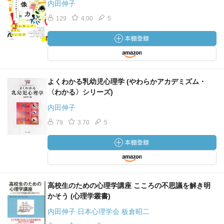
内田伸子
129
4.00
5
よくわかる乳幼児心理学 (やわらかアカデミズム・
〈わかる〉シリーズ)
内田伸子
79
3.70
5
高校生のための心理学講座 こころの不思議を解き明
かそう (心理学叢書)
内田伸子 日本心理学会 板倉昭二