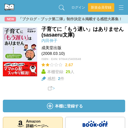
ログイン
新規会員登録
「ブクログ・ブック第二弾」制作決定＆掲載する感想大募集！
NEW
子育てに「もう遅い」はありません
(sasaeru文庫)
内田伸子
成美堂出版
(2008.03.10)
ISBN・EAN:
9784415400648
2.67
本棚登録:
25
人
感想:
2
件
本棚に登録する
Amazon
詳細ページへ