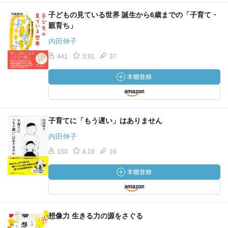
子どもの見ている世界 誕生から6歳までの「子育て・
親育ち」
内田伸子
441
3.91
37
子育てに「もう遅い」はありません
内田伸子
150
4.19
16
想像力 生きる力の源をさぐる