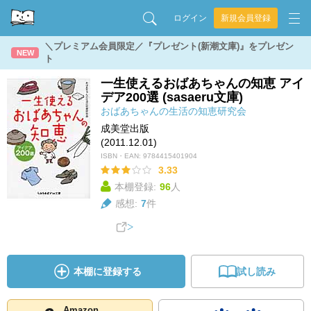
ログイン
新規会員登録
＼プレミアム会員限定／『プレゼント(新潮文庫)』をプレゼン
NEW
ト
一生使えるおばあちゃんの知恵 アイ
デア200選 (sasaeru文庫)
おばあちゃんの生活の知恵研究会
成美堂出版
(2011.12.01)
ISBN・EAN:
9784415401904
3.33
本棚登録:
96
人
感想:
7
件
本棚に登録する
試し読み
Amazon