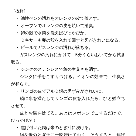
［抜粋］
・ 油性ペンの汚れをオレンジの皮で落とす。
・ オーブンでオレンジの皮を焼いて消臭。
・ 卵の殻で水筒を洗えばぴっかぴか。
ミキサーも卵の殻を入れて回すと刃がきれいになる。
・ ビールでガスレンジの汚れが落ちる。
ガスレンジの汚れにかけて、5分くらいおいてから拭き
取る。
・ シンクのステンレスで魚の生臭さを消す。
シンクに手をこすりつける。イオンの効果で、生臭さ
が和らぐ。
・ リンゴの皮でアルミ鍋の黒ずみがきれいに。
鍋に水を満たしてリンゴの皮を入れたら、ひと煮立ち
させて、
皮とお湯を捨てる。あとはスポンジでこするだけで、
ぴっかぴか！
・ 焦げ付いた鍋は米のとぎ汁に浸ける。
鍋を米のとぎ汁に一晩浸けておく。そうすると、焦げ