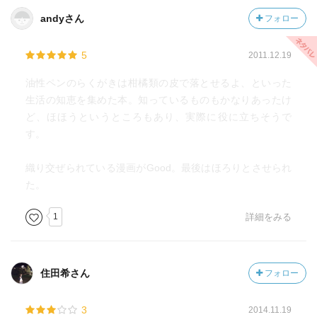
andyさん
フォロー
5
2011.12.19
油性ペンのらくがきは柑橘類の皮で落とせるよ、といった
生活の知恵を集めた本。知っているものもかなりあったけ
ど、ほほうというところもあり、実際に役に立ちそうで
す。
織り交ぜられている漫画がGood。最後はほろりとさせられ
た。
1
詳細をみる
住田希さん
フォロー
3
2014.11.19