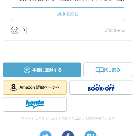
がきれいにはがれる。
・ 夏みかんやハッサクの皮で食器洗いを。
続きを読む
皮の裏にある分厚い白い部分でこすれば油汚れまで落
ちる。
0
詳細をみる
・ プラスチック容器の臭いは製氷して消す。
水を９割くらいの分量まで入れ、冷凍庫に入れて氷を
作る。
・ ジャガイモの切れ端で浴室の鏡掃除。
内側から外側に円をえがくようにこすってから、乾拭
本棚に登録する
試し読み
き。
・ シャワーの詰まりを酢水ですっきり解消。
お湯１Lに酢をコップ１／３ほど入れ、そこにシャワー
Amazon 詳細ページへ
の頭を浸して
一晩おく。これで目詰まりが解消。
・ 冷水で簡単にお風呂のカビを予防。
入浴後、湯船に冷水をかける。お風呂全体の温度が下
本ページはアフィリエイトプログラムによる収益を得ています
がって、
カビの繁殖をおさえつつ、石けんがあかになるのを防