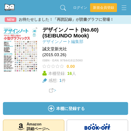
ログイン
新規会員登録
お待たせしました！「再読記録」が読書グラフに登場！
NEW
デザインノート (No.60)
(SEIBUNDO Mook)
デザインノート編集部
誠文堂新光社
(2015.03.26)
ISBN・EAN:
9784416115060
0.00
本棚登録:
16
人
感想:
1
件
本棚に登録する
Amazon
詳細ページへ