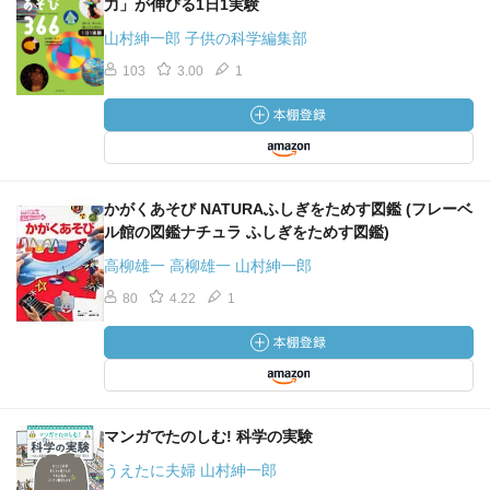
力」が伸びる1日1実験
山村紳一郎 子供の科学編集部
103
3.00
1
かがくあそび NATURAふしぎをためす図鑑 (フレーベ
ル館の図鑑ナチュラ ふしぎをためす図鑑)
高柳雄一 高柳雄一 山村紳一郎
80
4.22
1
マンガでたのしむ! 科学の実験
うえたに夫婦 山村紳一郎