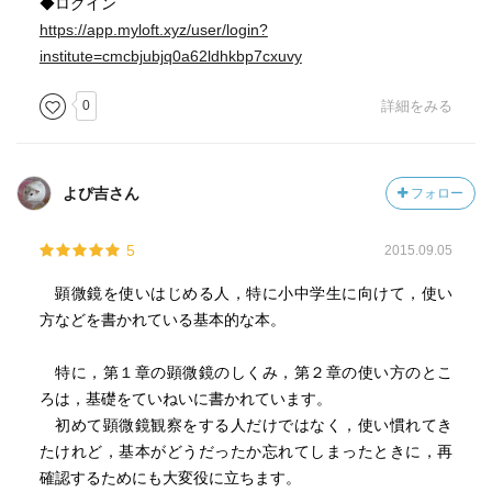
◆ログイン
https://app.myloft.xyz/user/login?
institute=cmcbjubjq0a62ldhkbp7cxuvy
0
詳細をみる
よぴ吉さん
フォロー
5
2015.09.05
顕微鏡を使いはじめる人，特に小中学生に向けて，使い
方などを書かれている基本的な本。
特に，第１章の顕微鏡のしくみ，第２章の使い方のとこ
ろは，基礎をていねいに書かれています。
初めて顕微鏡観察をする人だけではなく，使い慣れてき
たけれど，基本がどうだったか忘れてしまったときに，再
確認するためにも大変役に立ちます。