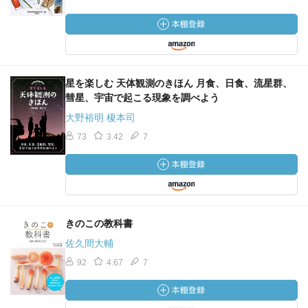
星を楽しむ 天体観測のきほん 月食、日食、流星群、
彗星、宇宙で起こる現象を調べよう
大野裕明 榎本司
73
3.42
7
きのこの教科書
佐久間大輔
92
4.67
7