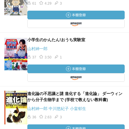
61
4.29
3
小学生のかんたん!おうち実験室
山村紳一郎
37
3.50
1
進化論の不思議と謎 進化する「進化論」 ダーウィン
から分子生物学まで (学校で教えない教科書)
山村紳一郎 中川悠紀子 小畠郁生
36
2.63
3