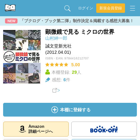
ログイン
新規会員登録
「ブクログ・ブック第二弾」制作決定＆掲載する感想大募集！
NEW
顕微鏡で見る ミクロの世界
山村紳一郎
誠文堂新光社
(2012.04.01)
ISBN・EAN:
9784416212707
5.00
本棚登録:
29
人
感想:
6
件
本棚に登録する
Amazon
詳細ページへ