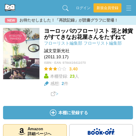
ログイン
新規会員登録
お待たせしました！「再読記録」が読書グラフに登場！
NEW
ヨーロッパのフローリスト 花と雑貨
がすてきなお花屋さんをたずねて
フローリスト編集部
フローリスト編集部
誠文堂新光社
(2011.10.17)
ISBN・EAN:
9784416411070
3.40
本棚登録:
23
人
感想:
2
件
本棚に登録する
Amazon
詳細ページへ