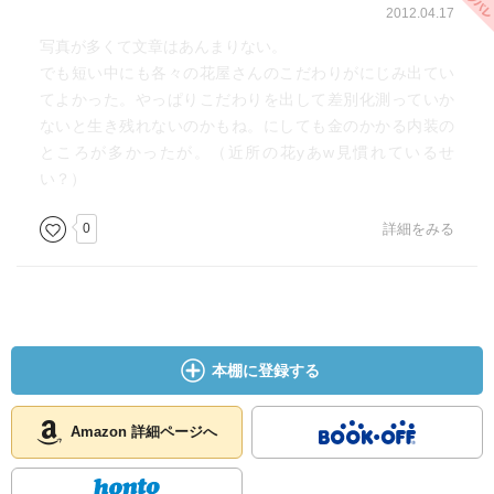
2012.04.17
写真が多くて文章はあんまりない。
でも短い中にも各々の花屋さんのこだわりがにじみ出てい
てよかった。やっぱりこだわりを出して差別化測っていか
ないと生き残れないのかもね。にしても金のかかる内装の
ところが多かったが。（近所の花yあw見慣れているせ
い？）
0
詳細をみる
本棚に登録する
Amazon 詳細ページへ