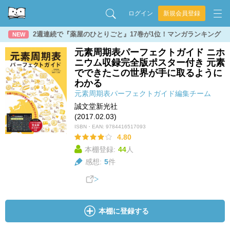
ログイン
新規会員登録
2週連続で『薬屋のひとりごと』17巻が1位！マンガランキング
NEW
元素周期表パーフェクトガイド ニホ
ニウム収録完全版ポスター付き 元素
でできたこの世界が手に取るように
わかる
元素周期表パーフェクトガイド編集チーム
誠文堂新光社
(2017.02.03)
ISBN・EAN:
9784416517093
4.80
本棚登録:
44
人
感想:
5
件
本棚に登録する