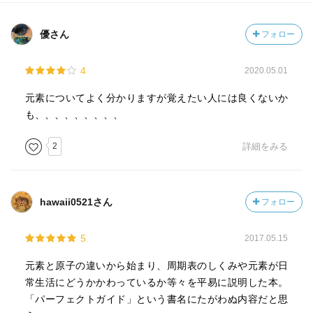
優さん
フォロー
4
2020.05.01
元素についてよく分かりますが覚えたい人には良くないか
も、、、、、、、、、
2
詳細をみる
hawaii0521さん
フォロー
5
2017.05.15
元素と原子の違いから始まり、周期表のしくみや元素が日
常生活にどうかかわっているか等々を平易に説明した本。
「パーフェクトガイド」という書名にたがわぬ内容だと思