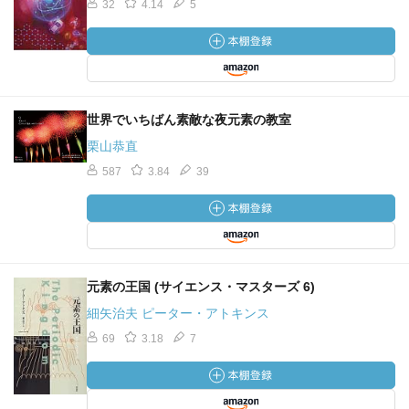
32
4.14
5
世界でいちばん素敵な夜元素の教室
栗山恭直
587
3.84
39
元素の王国 (サイエンス・マスターズ 6)
細矢治夫 ピーター・アトキンス
69
3.18
7