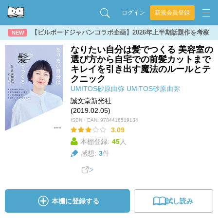
ログイン
新規会員登録
【ビルボードジャパンコラボ企画】2026年上半期話題作を考察
NEW
なりたい自分は髪でつくる 美容室の
選び方から自宅での前髪カットまで
キレイを引き出す魔法のルールとテ
クニック
UMITOS砂原由弥
UMiTOS砂原由弥
誠文堂新光社
(2019.02.05)
ISBN・EAN:
9784416519134
3.09
本棚登録:
45
人
感想:
3
件
本棚に登録する
試し読み