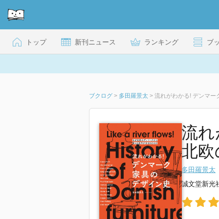
トップ
新刊ニュース
ランキング
ブ
ブクログ
>
多田羅景太
>
流れ
北欧
多田羅景太
誠文堂新光