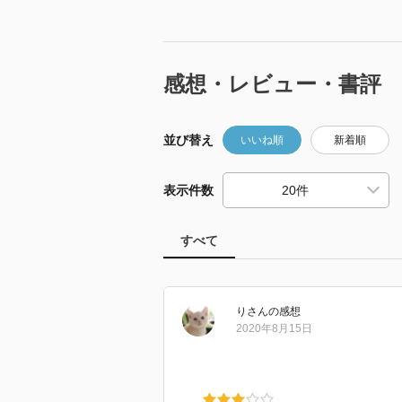
感想・レビュー・書評
並び替え
いいね順
新着順
表示件数
すべて
り
さん
の感想
2020年8月15日