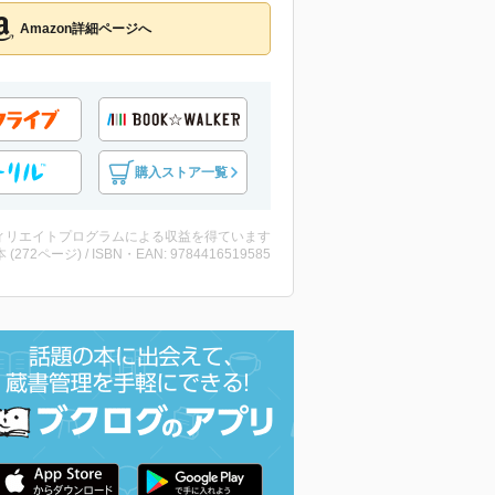
Amazon詳細ページへ
購入ストア一覧
ィリエイトプログラムによる収益を得ています
・本 (272ページ) / ISBN・EAN: 9784416519585