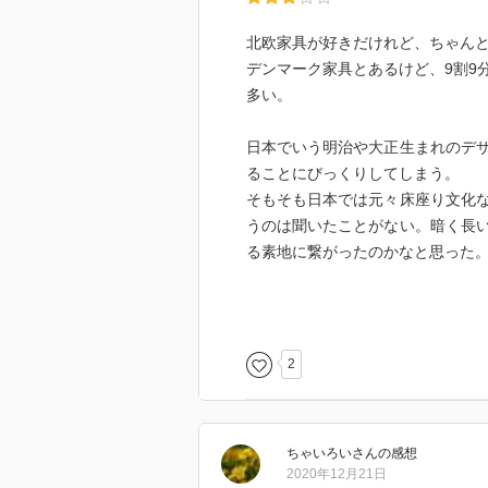
北欧家具が好きだけれど、ちゃん
デンマーク家具とあるけど、9割9
多い。
日本でいう明治や大正生まれのデ
ることにびっくりしてしまう。
そもそも日本では元々床座り文化
うのは聞いたことがない。暗く長
る素地に繋がったのかなと思った
今まで意識したことがなかったけ
スの理念が波及しているのだなと
現在は白木が多い理由が分かった
2
ちゃいろい
さん
の感想
2020年12月21日