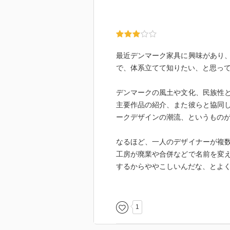
最近デンマーク家具に興味があり
で、体系立てて知りたい、と思っ
デンマークの風土や文化、民族性
主要作品の紹介、また彼らと協同
ークデザインの潮流、というもの
なるほど、一人のデザイナーが複
工房が廃業や合併などで名前を変
するからややこしいんだな、とよ
「リデザイン」という考えが根底
る、ということは盗用に当たらず
1
た、というのも興味深い。