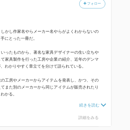
フォロー
、しかし作家名やらメーカー名やらがよくわからないの
て手にとった一冊だ。
といったものから、著名な家具デザイナーの生い立ちや
して家具製作を行った工房や企業の紹介、近年のデンマ
が、わかりやすく章立てを分けて語られている。
数の工房やメーカーからアイテムを発表し、かつ、その
えてまた別のメーカーから同じアイテムが販売されたり
くわかる。
にあり、もともとあった形のものをよりよくデザインす
、むしろデンマークデザインの根幹を成すものであっ
詳細をみる