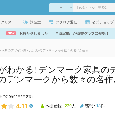
ックリスト
談話室
ブクログ通信
公式ショップ
お待たせしました！「再読記録」が読書グラフに登場！
NEW
流れがわかる! デンマーク家具のデザイン史 なぜ北欧のデンマークから数々の名作が生まれたのか
がわかる! デンマーク家具の
のデンマークから数々の名作
社
(2019年10月3日発売)
4.11
本棚登録 :
229
人
感想 :
18
件