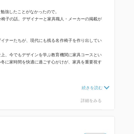
と勉強したことがなかったので。
分椅子の話。デザイナーと家具職人・メーカーの掲載が
ザイナーたちが、現代にも残る名作椅子を作り出してい
な上、今でもデザインを学ぶ教育機関に家具コースとい
い冬に家時間を快適に過ごす心がけが、家具を重要視す
。
ど、デンマークはドイツに隣接しているから、バウハウ
いうこと、ヴィンテージにはマホガニーやチークが多く
。
詳細をみる