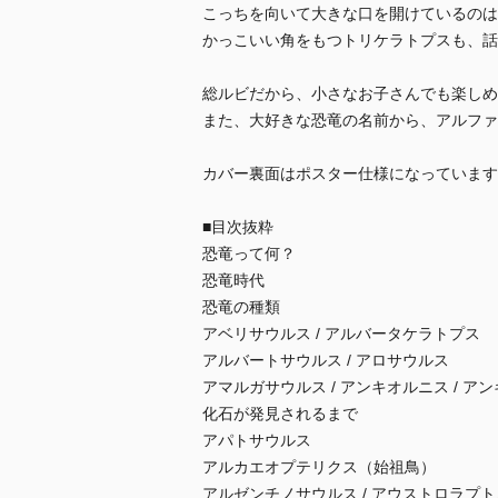
こっちを向いて大きな口を開けているのは
かっこいい角をもつトリケラトプスも、話
総ルビだから、小さなお子さんでも楽しめ
また、大好きな恐竜の名前から、アルファ
カバー裏面はポスター仕様になっています
■目次抜粋
恐竜って何？
恐竜時代
恐竜の種類
アベリサウルス / アルバータケラトプス
アルバートサウルス / アロサウルス
アマルガサウルス / アンキオルニス / ア
化石が発見されるまで
アパトサウルス
アルカエオプテリクス（始祖鳥）
アルゼンチノサウルス / アウストロラプト