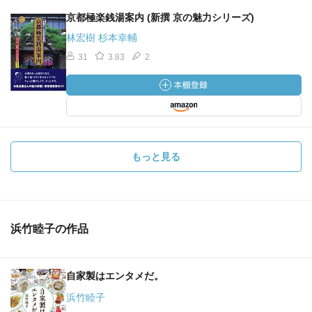
京都極楽銭湯案内 (新撰 京の魅力シリーズ)
林宏樹 杉本幸輔
31
3.83
2
もっと見る
浜竹睦子の作品
自家製はエンタメだ。
浜竹睦子