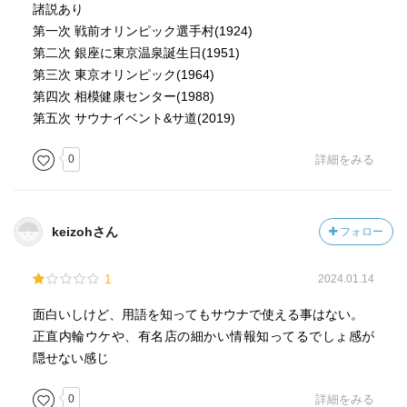
・同時にサウナに入ると末端血管が拡張しますから、脳へ
諸説あり
の血液の循環量は減少、それが一定のレベル（上下血圧平
第一次 戦前オリンピック選手村(1924)
均が50～60）より下がると、脳への血液循環が保てなくな
第二次 銀座に東京温泉誕生日(1951)
り、もうろうとし、意識障害により脳や体が動かなくなる
第三次 東京オリンピック(1964)
・体温が上下した時には正常な体温に早期に戻るように働
第四次 相模健康センター(1988)
くのですが、脳が正常に動かないと、体温は外気温度に影
第五次 サウナイベント&サ道(2019)
響を受けることになる
・サウナ室での事故の多くは熱中症が原因、一般的に体温
0
詳細をみる
が39°Cになると息が上がり意識がもうろうとしてきて、
40°Cを越えると手足のマヒが出始め、41°Cから42°Cの体温
が30分から1時間続くと、死に至るケースもある
keizohさん
フォロー
25、フィンランドの「サウナの金言」笑
1
2024.01.14
①もし、サウナ、酒、そしてタールさえも効かなかったら
その時は墓場あるのみ
面白いしけど、用語を知ってもサウナで使える事はない。
②ロウリュにはサウナの魂あり
正直内輪ウケや、有名店の細かい情報知ってるでしょ感が
③ヴィヒタ抜きのサウナは塩抜きの料理
隠せない感じ
④キウアス（サウナストーブ）はサウナの心
⑤サウナにいる時は教会の中でのように静かにせよ
0
詳細をみる