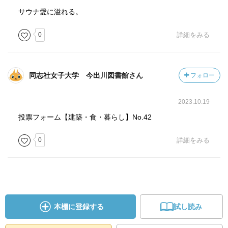
④高温短時間浴（熱いサウナのみ）
サウナ愛に溢れる。
・神経、感覚的疲労、交感神経優位、過緊張
0
詳細をみる
34、マッサージのみVSサウナ＆マッサージ
→結論として、有効なのは、まあ何となく相続付くことが
実験によって証明されたって感じ笑
同志社女子大学 今出川図書館さん
フォロー
・コリ
・圧痛
2023.10.19
・不定愁訴→特に疲れ目、不安、肩こり
投票フォーム【建築・食・暮らし】No.42
45、「コリ」のメカニズム
0
詳細をみる
（1）「ストレス」「運動不足」「筋肉疲労」「姿勢」など
の要因から、筋肉が緊張して静脈血のうっ血（心臓に戻ら
ねばならない血液が臓器や組織に滞っている状態）が起こ
ります
（2）うっ血状態になると、筋肉が活動する為のエネルギー
源である、酸素や栄養分が不足し、不完全燃焼を起こしま
本棚に登録する
試し読み
す。