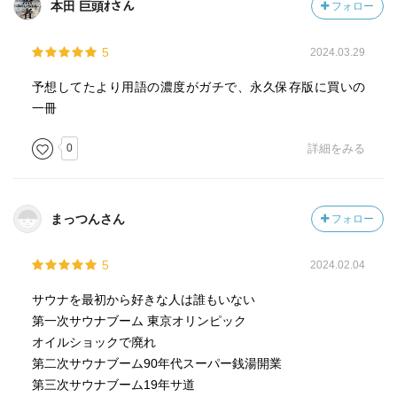
本田 巨頭ｵさん
フォロー
ある
①体内の老廃物を分泌して、体や皮膚を清潔にする働
5
2024.03.29
き・・尿真皮と同じように過剰な塩分や有害な重金属を体
外に排出する
予想してたより用語の濃度がガチで、永久保存版に買いの
②体温を調節する働き…発汗によって体温の上昇を抑え、
一冊
身脂肪体全体のクーラーのような役目を果たす。通常、1回
のサウナ浴での発汗量は約300～400mlで、汗のもたらす健
0
詳細をみる
康・美容効果が十分に得られる
18、100℃のサウナでやけどしない理由
まっつんさん
フォロー
水と空気の伝熱率の違い、約600倍異なる
5
2024.02.04
21、泥酔状態でのサウナが危険な理由
→体温調節ができなくなり、熱中症になる
サウナを最初から好きな人は誰もいない
・飲酒後はアルコールの利尿作用により脱水症状になりや
第一次サウナブーム 東京オリンピック
すい
オイルショックで廃れ
・もし水分を摂らないままサウナによる発汗で急激な脱水
第二次サウナブーム90年代スーパー銭湯開業
が加わると、血液の全体量が少なくなり血圧が下がる
第三次サウナブーム19年サ道