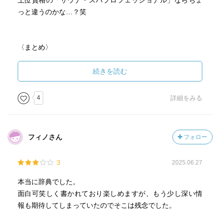
上位資格の「サウナ・スパプロフェッショナル」ならちょ
っと違うのかな…？笑
〈まとめ〉
サウナ・スパ健康アドバイザー
・サウナ・スパ等の温浴施設でお客様に対応する全従業員
続きを読む
・サウナ・スパ等、温浴や健康に興味・関心のある一般ユ
ーザー
4
詳細をみる
向けの資格
8、入浴の効果
フィノさん
フォロー
①温熱作用
②水圧作用
3
2025.06.27
③浮力作用
本当に辞典でした。
9、入浴の温度
面白可笑しく書かれており楽しめますが、もう少し深い情
ぬるい、副交感神経優位でリラックスできる
報も期待してしまっていたのでそこは残念でした。
熱い、交換神経優位でしゃきっとする