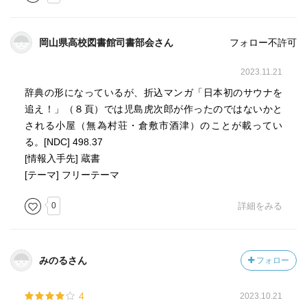
⑥歩けるうちはサウナに入れよ
⑦女性が一番美しいのはサウナを出た後の一時間
岡山県高校図書館司書部会さん
フォロー不許可
26、サウナ入浴方法、効果
①温冷交代浴（熱いサウナと水風呂に交互に入る）
2023.11.21
・スポーツの疲れ、トレーニング、及び疲労回復
辞典の形になっているが、折込マンガ「日本初のサウナを
・肩こり、筋肉痛に
追え！」（８頁）では児島虎次郎が作ったのではないかと
・血圧に悩む人に
される小屋（無為村荘・倉敷市酒津）のことが載ってい
・鬱傾向、活力不足の時
る。[NDC] 498.37
・美容のために
[情報入手先] 蔵書
[テーマ] フリーテーマ
②低温浴（低い温度のサウナにゆっくり入る）
・不眠症
0
詳細をみる
・気疲れ、ストレス
・熱いサウナ＆水風呂に抵抗がある人
みのるさん
フォロー
③くりかえし浴（熱いサウナ⇄休憩）
・やせるために落汗減量に
4
2023.10.21