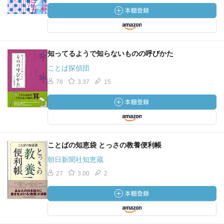
知ってるようで知らないものの呼びかた
ことば探偵団
78
3.37
15
ことばの知恵袋 とっさの教養便利帳
朝日新聞社知恵蔵
27
3.00
2