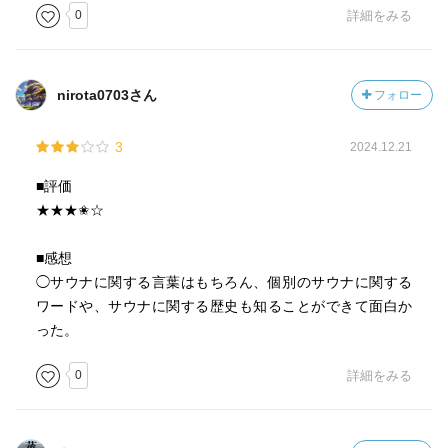
0
詳細をみる
12.入浴法
朝、温冷シャワー浴で交感神経を刺激して目覚める
夜、ぬるめの半身浴で交感神経優位にして寝る（水風呂は
nirota0703さん
フォロー
やはり逆効果っぽい、寝れない人の話も聞いたことある
し、とりあえずこのテキストではこの結論）
3
2024.12.21
15、しっとり肌になる理由
■評価
① 皮脂の分泌が活発になって、皮膚の汚れや雑菌を落とす
★★★✬☆
② 新陳代謝が活発になり、細胞の再生を促す
※熱い湯は肌への刺激が強過ぎて肌のうるおい成分を保つ
■感想
皮脂の多くを洗い流してしまうので逆効果、ややぬるめの
◯サウナに関する言葉はもちろん、個別のサウナに関する
41°Cぐらいが良い
ワードや、サウナに関する歴史も知ることができて面白か
った。
18、サ室の温度、一段で約10℃を目安
0
詳細をみる
18、発汗のしくみと汗のメカニズム
汗は、全身の皮膚に散在する約200万から 400万個の、髪の
毛も通さないような細い汗から分泌される、二つの働きが