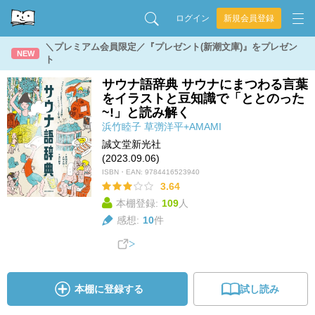
ログイン
新規会員登録
＼プレミアム会員限定／『プレゼント(新潮文庫)』をプレゼン
NEW
ト
サウナ語辞典 サウナにまつわる言葉
をイラストと豆知識で「ととのった
~!」と読み解く
浜竹睦子
草彅洋平+AMAMI
誠文堂新光社
(2023.09.06)
ISBN・EAN:
9784416523940
3.64
本棚登録:
109
人
感想:
10
件
本棚に登録する
試し読み