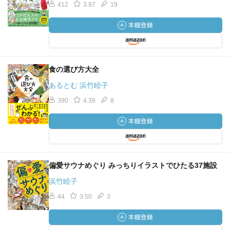
412
3.97
19
食の選び方大全
あるとむ 浜竹睦子
390
4.39
8
偏愛サウナめぐり みっちりイラストでひたる37施設
浜竹睦子
44
3.50
3