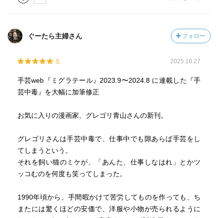
ないんだけど、自分のできる事だけ無理をせずにやるしか
ないのかなって…難しいよね…
足るを知る…とまた頭に浮かんだ
ぐーたら主婦さん
フォロー
欲張らず、いつでも物が手に入る、手間を掛けなくて済む
今の世の中で 色んな事や人に感謝をして生きていこうと
5
2025.10.27
また改めて思う
手芸web『ミグラテール』2023.9〜2024.8 に連載した『手
これからは、気に入ってるけどもう着られないとか、ここ
芸中毒』を大幅に加筆修正
が傷んでるんだよな〜って服やバッグを簡単に捨てずに、
一部をリメイクしてみようと思った そしてそんな事をサ
お気に入りの漫画家、グレゴリ青山さんの新刊。
ラリとできるグレゴリさんを尊敬するし、こうなりたいな
と憧れる
グレゴリさんは手芸中毒で、仕事中でも隙あらば手芸をし
てしまうという。
それを飼い猫のミケが、「あんた、仕事しなはれ」とかツ
ッコむのを何度も笑ってしまった。
1990年頃から、手間暇かけて苦労してものを作っても、ち
またには驚くほどの安価で、洋服や小物が売られるように