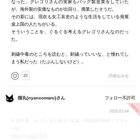
なった。グレゴリさんの実家もバッグ製造業をしていた
が、海外製の安価なものが出回り、廃業したそうだ。
その影には、現在も女工哀史のような生活をしている発展
途上国の人たちがいる。
そういうことを、ぐるぐる考えるグレゴリさんなのだっ
た。
刺繍中毒のところを読むと、刺繍っていいな、と憧れてし
まう私だった（たぶんしないけど）。
22
詳細をみる
猫丸(nyancomaru)さん
フォロー不許可
2025.02.04
手芸中毒 by グレゴリ青山 | 連載 | MIGRATEUR/ミグラテ
ール
https://x.gd/T7Gxk