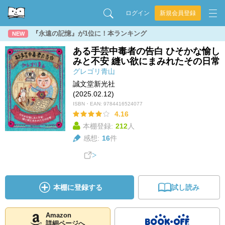
ログイン
新規会員登録
『永遠の記憶』が1位に！本ランキング
NEW
ある手芸中毒者の告白 ひそかな愉し
みと不安 縫い欲にまみれたその日常
グレゴリ青山
誠文堂新光社
(2025.02.12)
ISBN・EAN:
9784416524077
4.16
本棚登録:
212
人
感想:
16
件
本棚に登録する
試し読み
Amazon
詳細ページへ