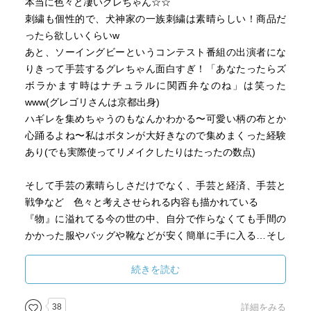
本当に色々と凄いグレちゃん☆☆
刺繍も個性的で、犬神家の一族刺繍は素晴らしい！商品だ
ったら欲しいくらいw
あと、ソーイングビーというコンテスト番組の出演者にな
りきって手芸するグレちゃん面白すぎ！「あなたったらズ
ボラかます時はナチュラルに関西弁なのね」は笑った
www(グレゴリさんは京都出身)
ハギレを集めちゃうのもなんかわかる〜可愛い柄の布とか
心踊るよね〜私はボタンが大好きなので集めまくった経験
あり(でも実際使ってリメイクしたりはたったの数点)
そして手芸の素晴らしさだけでなく、手芸と経済、手芸と
戦争など 色々と考えさせられる内容も描かれている
『物』に溢れてる今の世の中、自分で作らなくても手間の
かかった服やバッグや靴などが安く簡単に手に入る…そし
てその裏には安い賃金で働かされている人達が世界には大
勢いるんだよね…グレちゃんみたく、現代の社会が抱える
続きを読む
問題に対して、こんなちっぽけな存在の私には何ができる
んだろうって思う事がたまにある そして答えはいつも出
38
詳細をみる