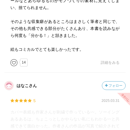
ールなどあらゆるものがモノづくりの素材に見えてしま
い、捨てられません。
そのような収集癖があるところはまさしく筆者と同じで、
その他も共感できる部分がたくさんあり、本書を読みなが
ら何度も「分かる！」と頷きました。
絵もコミカルでとても楽しかったです。
14
詳細をみる
はなこさん
フォロー
5
2025.03.31
カバー表紙も作家さんが刺繍で作っている〰️。ソーイング
あるあるは、ちょこっとしかやらない私にもわかる〰️と共
感できて面白かった。作者さんの作品が写真で紹介されて