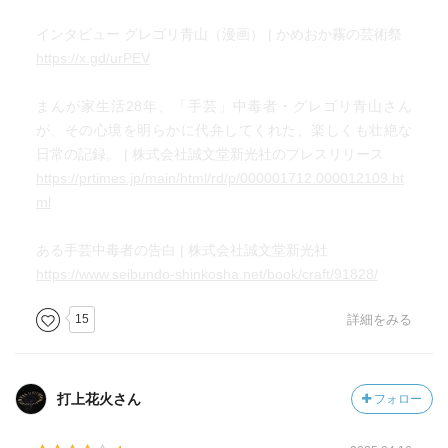
インタビュー グレゴリ青山（漫画） | かめおか霧の芸術祭
https://x.gd/urPEV
まんが家生活28年、「手芸」中毒者・グレゴリ青山さん
が、その心境を明らかに代弁してくれた、楽しくも壮絶な
日常の記録。 | 株式会社誠文堂新光社のプレスリリース
https://prtimes.jp/main/html/rd/p/000001712.000012109.ht
ml
ある手芸中毒者の告白 | 株式会社誠文堂新光社
https://www.seibundo-shinkosha.net/book/craft/91828/
15
詳細をみる
打上花火さん
フォロー