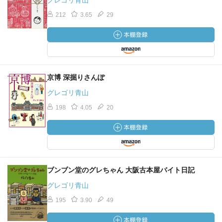
グレゴリ青山
212
3.65
29
京博 深掘りさんぽ
グレゴリ青山
198
4.05
20
ブンブン堂のグレちゃん 大阪古本屋バイト日記
グレゴリ青山
195
3.90
49