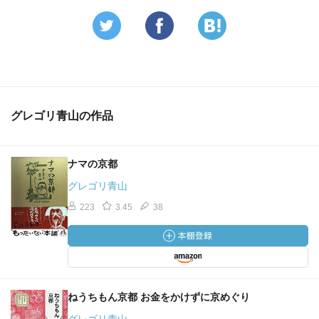
グレゴリ青山の作品
ナマの京都
グレゴリ青山
223
3.45
38
ねうちもん京都 お金をかけずに京めぐり