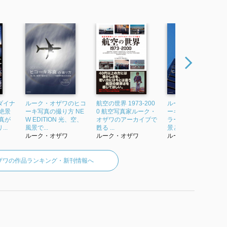
ダイナ
ルーク・オザワのヒコ
航空の世界 1973-200
ルーク・オザワのヒ
絶景
ーキ写真の撮り方 NE
0 航空写真家ルーク・
ーキ写真の撮り方 ミ
真が
W EDITION 光、空、
オザワのアーカイブで
ラーレスカメラ編 情
..
風景で...
甦る ...
景と光を見極めて...
ルーク・オザワ
ルーク・オザワ
ルーク・オザワ
ザワの作品ランキング・新刊情報へ