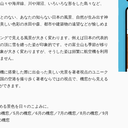
山々や海岸線、川や湖沼、いろいろな形をした島々など、
とのない、あなたの知らない日本の風景、自然が生み出す神
美しい色彩の水田や森、都市や建築物の遠望などが愉しめま
ングで見える風景が大きく変わります。例えば日本の代表的
の頂に雪を纏った姿が印象的です。その富士山も季節が移り
象が大きく変わりますが、そうした姿は頻繁に航空機を利用
ません。
機に搭乗した際に出会った美しい光景を著者視点のユニーク
国の空港を撮り歩く著者ならではの視点で、機窓から見える
とができます。
眺める景色を日々のこよみに。
の機窓／5月の機窓／6月の機窓／7月の機窓／8月の機窓／9月
の機窓