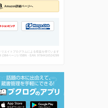
Amazon詳細ページへ
ィリエイトプログラムによる収益を得ています
・本 (384ページ) / ISBN・EAN: 9784416524299