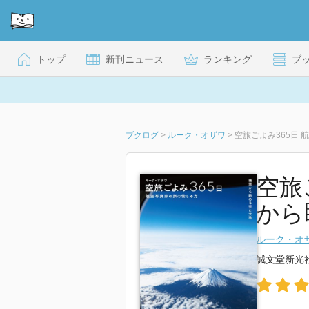
トップ
新刊ニュース
ランキング
ブ
ブクログ
>
ルーク・オザワ
>
空旅ごよみ365日
空旅
から
ルーク・オ
誠文堂新光