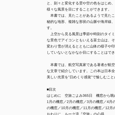
と、刻々と変化する雲や空の色をはじめ、
様々な風景を目にすることができます。
本書では、見たことがあるようで見たこ
秘的な地形、複雑な形状の山脈や海岸線、
す。
上空から見る風景は季節や時刻のタイミ
な景色でアイコンともいえる富士山は、そ
変わり雪が消えるとともに山体の様子や印
していないとなかなか目にすることはでき
本書では、航空写真家である著者が航空
な文章で紹介しています。この本は日本全
美しい光景を“日めくり感覚”で愉しむこ
■目次
はじめに 空旅ごよみ365日 機窓から
1月の機窓／2月の機窓／3月の機窓／4月
の機窓／10月の機窓／11月の機窓／12月
おわりに ルーク流『空旅』の心得