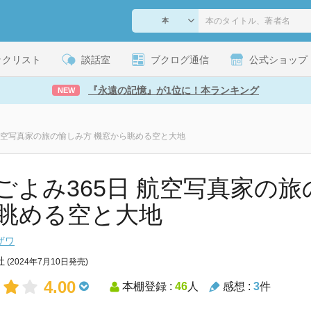
ックリスト
談話室
ブクログ通信
公式ショップ
『永遠の記憶』が1位に！本ランキング
NEW
 航空写真家の旅の愉しみ方 機窓から眺める空と大地
ごよみ365日 航空写真家の旅
眺める空と大地
ザワ
社
(2024年7月10日発売)
4.00
本棚登録 :
46
人
感想 :
3
件