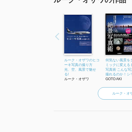
ルーク・オザワのヒコ
何気ない風景を
ーキ写真の撮り方
ミックに変える 
光、空、風景で魅せ
写真術 こんな写
る!
撮れるのか！シリ.
ルーク・オザワ
GOTO AKI
ルーク・オ