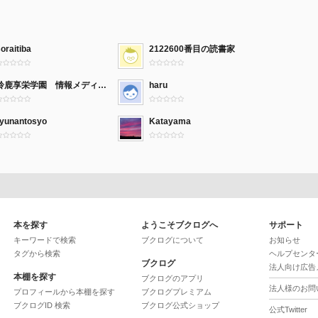
oraitiba
2122600番目の読書家
鈴鹿享栄学園 情報メディア教育センター
haru
ryunantosyo
Katayama
本を探す
ようこそブクログへ
サポート
キーワードで検索
ブクログについて
お知らせ
タグから検索
ヘルプセンタ
ブクログ
法人向け広告
本棚を探す
ブクログのアプリ
法人様のお問
プロフィールから本棚を探す
ブクログプレミアム
ブクログID 検索
ブクログ公式ショップ
公式Twitter