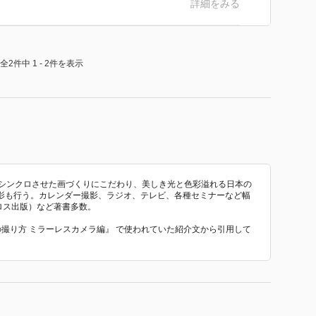
詳細をみる
全2件中 1 - 2件を表示
をシンクロさせた画づくりにこだわり、美しき光と色彩溢れる日本の
影も行う。カレンダー撮影、ラジオ、テレビ、各種セミナーなど幅
カロス出版）など著書多数。
の撮り方 ミラーレスカメラ編』 で使われていた紹介文から引用して