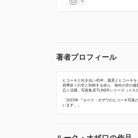
0
著者プロフィール
ヒコーキと向き合い45年、風景とヒコーキ
四季折々の空と対峙する傍ら、海外の空の撮
広く活躍。写真集JETLINERシリーズ（イ
「2023年 『ルーク・オザワのヒコーキ写真
います。」
ルーク・オザワの作品