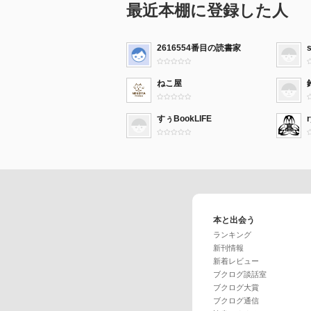
最近本棚に登録した人
2616554番目の読書家
s
ねこ屋
すぅBookLIFE
本と出会う
ランキング
新刊情報
新着レビュー
ブクログ談話室
ブクログ大賞
ブクログ通信