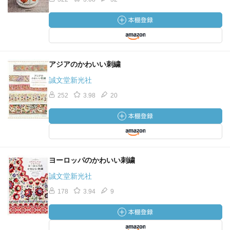
アジアのかわいい刺繍
誠文堂新光社
252
3.98
20
ヨーロッパのかわいい刺繍
誠文堂新光社
178
3.94
9