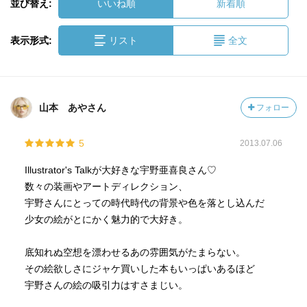
並び替え:
いいね順
新着順
表示形式:
リスト
全文
山本 あやさん
フォロー
5
2013.07.06
Illustrator's Talkが大好きな宇野亜喜良さん♡
数々の装画やアートディレクション、
宇野さんにとっての時代時代の背景や色を落とし込んだ
少女の絵がとにかく魅力的で大好き。
底知れぬ空想を漂わせるあの雰囲気がたまらない。
その絵欲しさにジャケ買いした本もいっぱいあるほど
宇野さんの絵の吸引力はすさまじい。