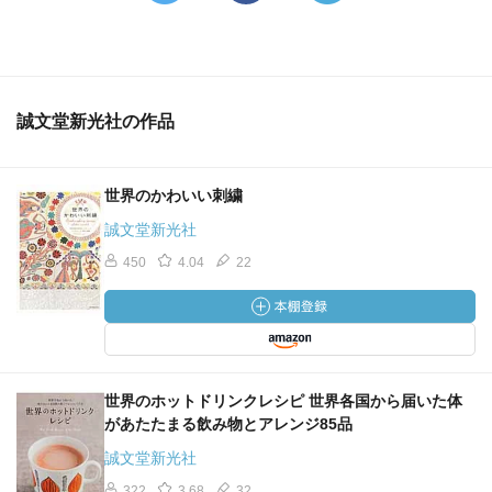
誠文堂新光社の作品
世界のかわいい刺繍
誠文堂新光社
450
4.04
22
世界のホットドリンクレシピ 世界各国から届いた体
があたたまる飲み物とアレンジ85品
誠文堂新光社
322
3.68
32