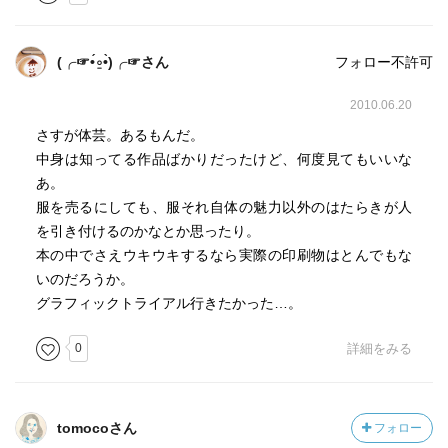
(╭☞•́⍛•̀)╭☞さん
フォロー不許可
2010.06.20
さすが体芸。あるもんだ。
中身は知ってる作品ばかりだったけど、何度見てもいいな
あ。
服を売るにしても、服それ自体の魅力以外のはたらきが人
を引き付けるのかなとか思ったり。
本の中でさえウキウキするなら実際の印刷物はとんでもな
いのだろうか。
グラフィックトライアル行きたかった…。
0
詳細をみる
tomocoさん
フォロー