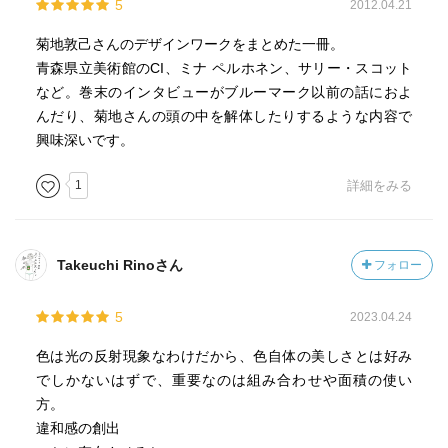
5
2012.04.21
菊地敦己さんのデザインワークをまとめた一冊。
青森県立美術館のCI、ミナ ペルホネン、サリー・スコット
など。巻末のインタビューがブルーマーク以前の話におよ
んだり、菊地さんの頭の中を解体したりするような内容で
興味深いです。
1
詳細をみる
Takeuchi Rinoさん
フォロー
5
2023.04.24
色は光の反射現象なわけだから、色自体の美しさとは好み
でしかないはずで、重要なのは組み合わせや面積の使い
方。
違和感の創出