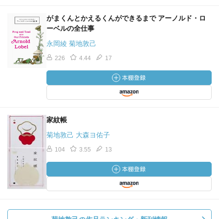
がまくんとかえるくんができるまで アーノルド・ロ
ーベルの全仕事
永岡綾 菊地敦己
226
4.44
17
家紋帳
菊地敦己 大森ヨ佑子
104
3.55
13