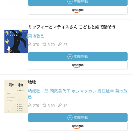
ミッフィーとマティスさん こどもと絵で話そう
菊地敦己
370
3.70
27
物物
猪熊弦一郎 岡尾美代子 ホンマタカシ 堀江敏幸 菊地敦
己
279
3.69
10