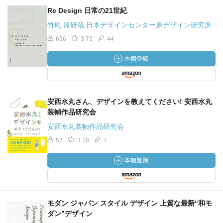
Re Design 日常の21世紀
竹尾 原研哉 日本デザインセンター原デザイン研究所
636
3.73
44
安西水丸さん、デザインを教えてください! 安西水丸
装幀作品研究会
安西水丸装幀作品研究会
57
3.78
7
モダン ジャパン スタイル デザイン 上質な最新“和モ
ダン”デザイン