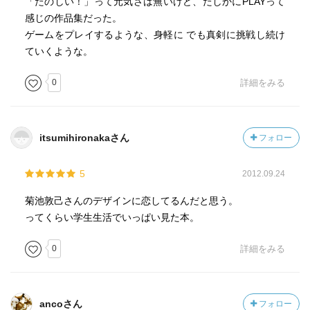
「たのしい！」って元気さは無いけど、たしかにPLAYって
感じの作品集だった。
ゲームをプレイするような、身軽に でも真剣に挑戦し続け
ていくような。
0
詳細をみる
itsumihironakaさん
フォロー
5
2012.09.24
菊池敦己さんのデザインに恋してるんだと思う。
ってくらい学生生活でいっぱい見た本。
0
詳細をみる
ancoさん
フォロー