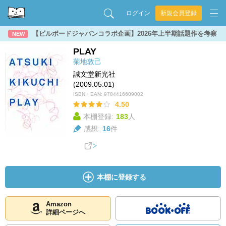
ログイン
新規会員登録
【ビルボードジャパンコラボ企画】2026年上半期話題作を考察
NEW
PLAY
菊地敦己
誠文堂新光社
(2009.05.01)
ISBN・EAN:
9784416609002
4.50
本棚登録:
183
人
感想:
16
件
本棚に登録する
Amazon
詳細ページへ