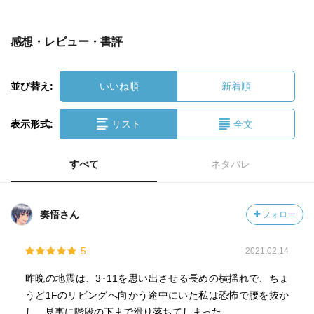
感想・レビュー・書評
並び替え:
いいね順
新着順
表示形式:
リスト
全文
すべて
ネタバレ
奏悟さん
フォロー
5
2021.02.14
昨晩の地震は、3･11を思い出させる長めの横揺れで、ちょ
うど1Fのリビングへ向かう途中にいた私は恐怖で腰を抜か
し、見事に階段の下まで滑り落ちてしまった。