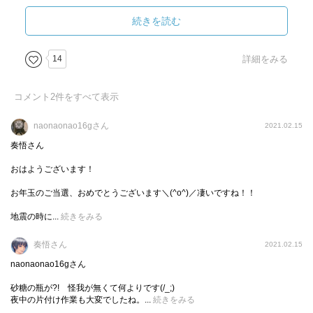
続きを読む
14
詳細をみる
コメント
2
件をすべて表示
naonaonao16gさん
2021.02.15
奏悟さん
おはようございます！
お年玉のご当選、おめでとうございます＼(^o^)／凄いですね！！
地震の時に...
続きをみる
奏悟さん
2021.02.15
naonaonao16gさん
砂糖の瓶が?! 怪我が無くて何よりです(/_;)
夜中の片付け作業も大変でしたね。...
続きをみる