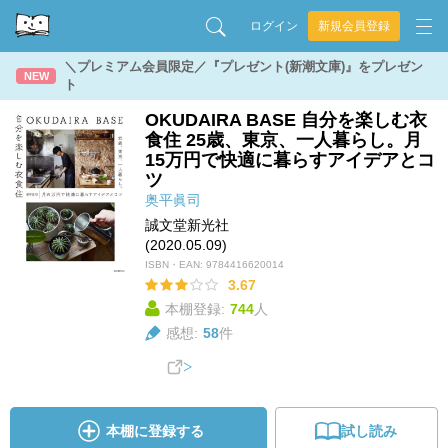
ログイン
新規会員登録
＼プレミアム会員限定／『プレゼント(新潮文庫)』をプレゼン
NEW
ト
OKUDAIRA BASE 自分を楽しむ衣
食住 25歳、東京、一人暮らし。月
15万円で快適に暮らすアイデアとコ
ツ
奥平眞司
誠文堂新光社
(2020.05.09)
ISBN・EAN:
9784416620014
3.67
本棚登録:
744
人
感想:
58
件
本棚に登録する
試し読み