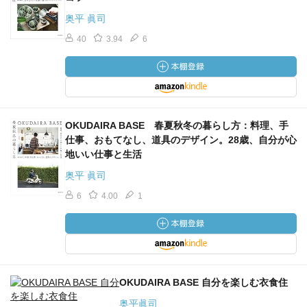
奥平 眞司
40
3.94
6
OKUDAIRA BASE 春夏秋冬の暮らし方：料理、手
仕事、おもてなし、道具のデザイン。28歳、自分が心
地いい仕事と生活
奥平 眞司
6
4.00
1
OKUDAIRA BASE 自分を楽しむ衣食住
奥平眞司