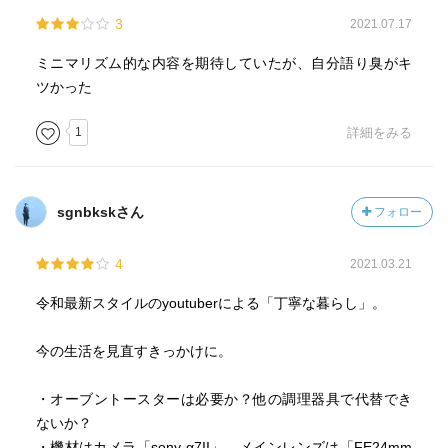
3
2021.07.17
ミニマリズム的な内容を期待していたが、自分語り臭がキ
ツかった
1
詳細をみる
sgnbkskさん
フォロー
4
2021.03.21
令和最新スタイルのyoutuberによる「丁寧な暮らし」。
今の生活を見直すきっかけに。
・オーブントースターは必要か？他の調理器具で代替でき
ないか？
・機材はカメラ「sony α7II」。メインレンズは「FE24mm