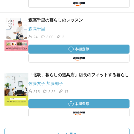
森高千里の暮らしのレッスン
森高千里
24
3.00
2
「北欧、暮らしの道具店」店長のフィットする暮らし
佐藤友子 加藤郷子
315
3.38
17