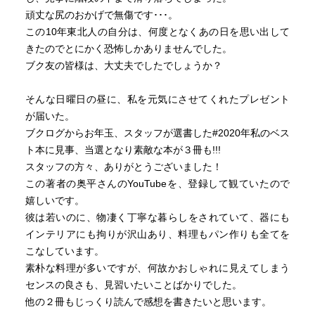
頑丈な尻のおかげで無傷です･･･。
この10年東北人の自分は、何度となくあの日を思い出して
きたのでとにかく恐怖しかありませんでした。
ブク友の皆様は、大丈夫でしたでしょうか？
そんな日曜日の昼に、私を元気にさせてくれたプレゼント
が届いた。
ブクログからお年玉、スタッフが選書した#2020年私のベス
ト本に見事、当選となり素敵な本が３冊も!!!
スタッフの方々、ありがとうございました！
この著者の奥平さんのYouTubeを、登録して観ていたので
嬉しいです。
彼は若いのに、物凄く丁寧な暮らしをされていて、器にも
インテリアにも拘りが沢山あり、料理もパン作りも全てを
こなしています。
素朴な料理が多いですが、何故かおしゃれに見えてしまう
センスの良さも、見習いたいことばかりでした。
他の２冊もじっくり読んで感想を書きたいと思います。