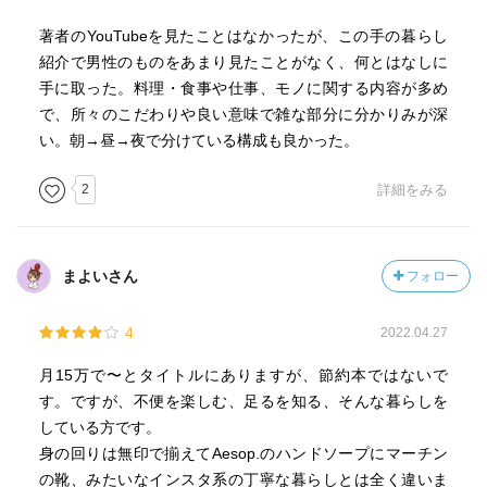
著者のYouTubeを見たことはなかったが、この手の暮らし
紹介で男性のものをあまり見たことがなく、何とはなしに
手に取った。料理・食事や仕事、モノに関する内容が多め
で、所々のこだわりや良い意味で雑な部分に分かりみが深
い。朝→昼→夜で分けている構成も良かった。
2
詳細をみる
まよいさん
フォロー
4
2022.04.27
月15万で〜とタイトルにありますが、節約本ではないで
す。ですが、不便を楽しむ、足るを知る、そんな暮らしを
している方です。
身の回りは無印で揃えてAesop.のハンドソープにマーチン
の靴、みたいなインスタ系の丁寧な暮らしとは全く違いま