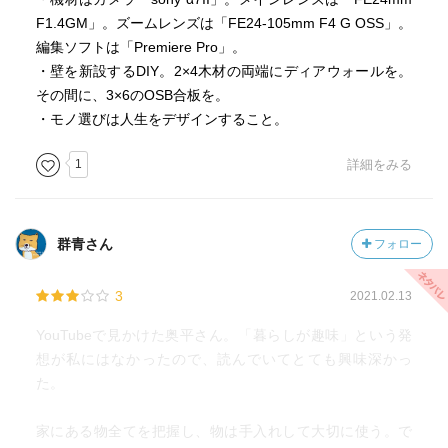
F1.4GM」。ズームレンズは「FE24-105mm F4 G OSS」。
編集ソフトは「Premiere Pro」。
・壁を新設するDIY。2×4木材の両端にディアウォールを。
その間に、3×6のOSB合板を。
・モノ選びは人生をデザインすること。
1
詳細をみる
群青さん
フォロー
3
2021.02.13
YouTubeで見かけた奥平さん。「暮らしが趣味」という発
想が私にはなかったので、読んでいてとても興味深かっ
た。
家にある物全てを把握し、物は手入れして大切に使う。で