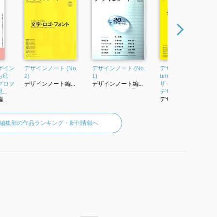
ザイン
デザインノート (No.
デザインノート (No.
デザインノート Prem
ら印
2)
1)
um 今さら聞けない 
プロフ
デザインノート編...
デザインノート編...
ザインのきほん 最新
..
デザ...
..
デザインノート編...
編集部の作品ランキング・新刊情報へ