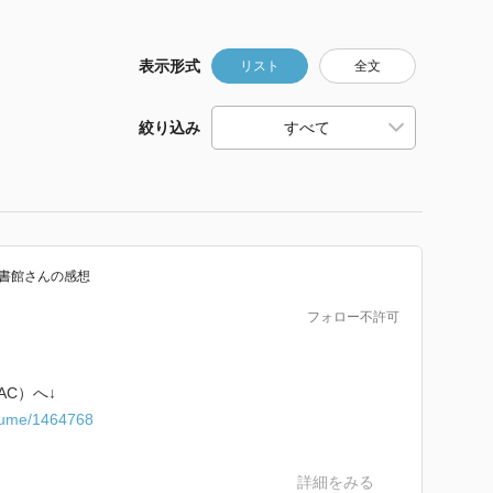
表示形式
リスト
全文
絞り込み
書館
さん
の感想
フォロー不許可
AC）へ↓
volume/1464768
詳細をみる