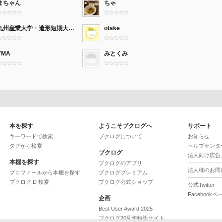
まちゃん
ちゃ
九州産業大学・造形短期大学部 図書館
otake
YMA
みとくみ
本を探す
ようこそブクログへ
サポート
キーワードで検索
ブクログについて
お知らせ
タグから検索
ヘルプセンタ
ブクログ
法人向け広告
本棚を探す
ブクログのアプリ
法人様のお問
プロフィールから本棚を探す
ブクログプレミアム
ブクログID 検索
ブクログ公式ショップ
公式Twitter
Facebookペ
企画
Best User Award 2025
ブクログ20周年特設サイト