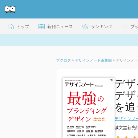
トップ
新刊ニュース
ランキング
ブ
ブクログ
>
デザインノート編集部
>
デザ
デザ
を追う
デザインノ
誠文堂新光