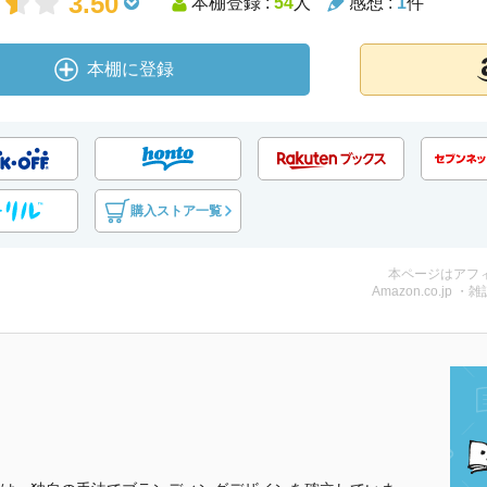
3.50
本棚登録 :
54
人
感想 :
1
件
本棚に登録
購入ストア一覧
本ページはアフ
Amazon.co.jp ・雑