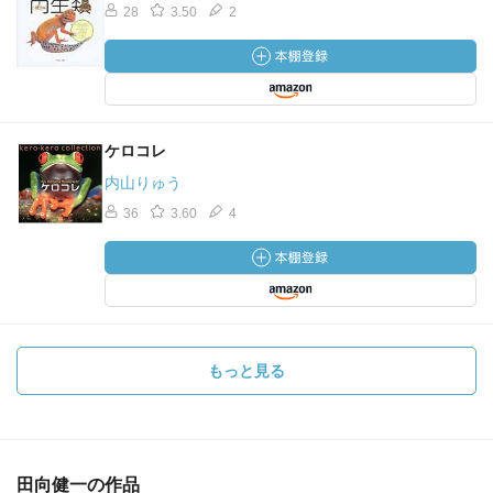
28
3.50
2
ケロコレ
内山りゅう
36
3.60
4
もっと見る
田向健一の作品