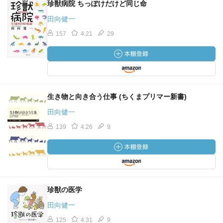
珍獣病院 ちっぽけだけど同じ命
田向健一
157
4.21
29
生き物と向き合う仕事 (ちくまプリマー新書)
田向健一
139
4.26
9
珍獣の医学
田向健一
125
4.31
9