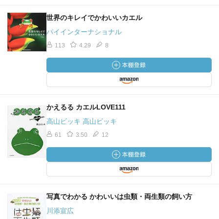
世界のキレイでかわいいカエル
パイインターナショナル
113
4.29
8
かえるる カエルLOVE111
高山ビッキ 高山ビッキ
61
3.50
12
写真でわかる かわいいは虫類・両生類の飼い方
川添宣広