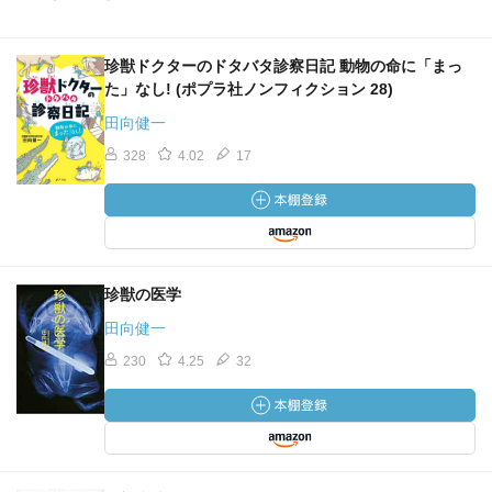
珍獣ドクターのドタバタ診察日記 動物の命に「まっ
た」なし! (ポプラ社ノンフィクション 28)
田向健一
328
4.02
17
珍獣の医学
田向健一
230
4.25
32