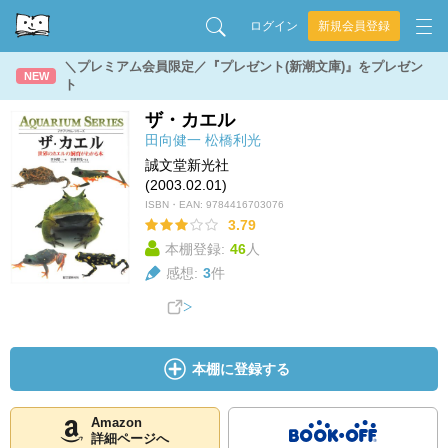
ログイン
新規会員登録
＼プレミアム会員限定／『プレゼント(新潮文庫)』をプレゼン
NEW
ト
ザ・カエル
田向健一
松橋利光
誠文堂新光社
(2003.02.01)
ISBN・EAN:
9784416703076
3.79
本棚登録:
46
人
感想:
3
件
本棚に登録する
Amazon
詳細ページへ