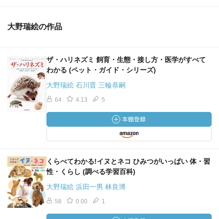
大野瑞絵の作品
ザ・ハリネズミ 飼育・生態・接し方・医学がすべて
わかる (ペット・ガイド・シリーズ)
大野瑞絵 石川晋 三輪恭嗣
64
4.13
5
くらべてわかる!イヌとネコ ひみつがいっぱい 体・習
性・くらし (調べる学習百科)
大野瑞絵 浜田一男 林良博
58
0.00
1