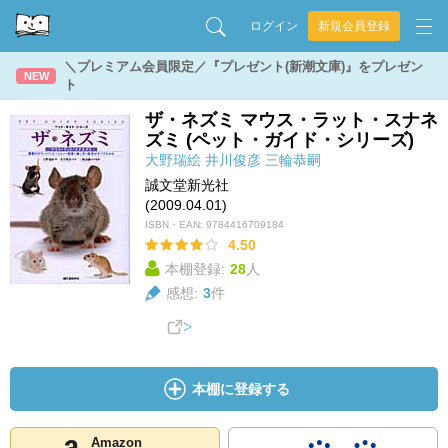
ログイン
新規会員登録
＼プレミアム会員限定／『プレゼント(新潮文庫)』をプレゼン
NEW
ト
ザ・ネズミ マウス・ラット・スナネ
ズミ (ペット・ガイド・シリーズ)
大野瑞絵
井川俊彦
三輪恭嗣
誠文堂新光社
(2009.04.01)
ISBN・EAN:
9784416709184
4.50
本棚登録:
28
人
感想:
3
件
本棚に登録する
Amazon