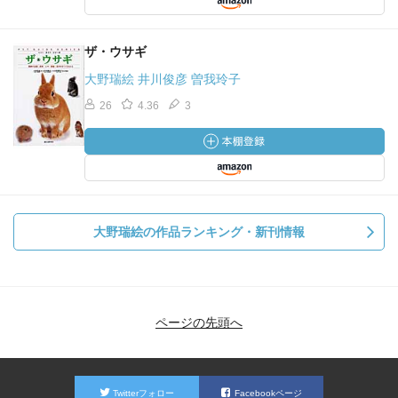
ザ・ウサギ
大野瑞絵 井川俊彦 曽我玲子
26
4.36
3
大野瑞絵の作品ランキング・新刊情報
ページの先頭へ
Twitterフォロー
Facebookページ