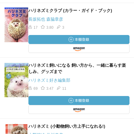
ハリネズミクラブ (カラー・ガイド・ブック)
長坂拓也 森脇章彦
17
3.80
3
ハリネズミ飼いになる 飼い方から、一緒に暮らす楽
しみ、グッズまで
ハリネズミ好き編集部
69
3.47
11
ハリネズミ (小動物飼い方上手になれる!)