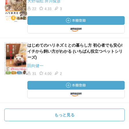
大野瑞絵 井川俊彦
22
4.33
3
はじめてのハリネズミとの暮らし方 初心者でも安心!
イチから飼い方がわかる (いちばん役立つペットシリ
ーズ)
田向健一
31
4.00
2
もっと見る