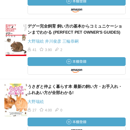
デグー完全飼育 飼い方の基本からコミュニケーショ
ンまでわかる (PERFECT PET OWNER'S GUIDES)
大野瑞絵 井川俊彦 三輪恭嗣
41
3.90
2
うさぎと仲よく暮らす本 最新の飼い方・お手入れ・
ふれあい方が全部わかる!
大野瑞絵
27
4.00
0