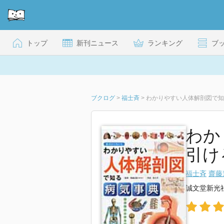
トップ
新刊ニュース
ランキング
ブ
ブクログ
>
福士斉
>
わかりやすい人体解剖図で知
わか
引け
福士斉
齋藤
誠文堂新光