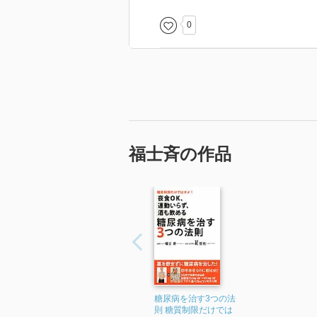
0
福士斉の作品
糖尿病を治す3つの法
則 糖質制限だけでは