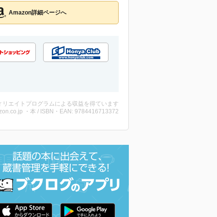
Amazon詳細ページへ
ィリエイトプログラムによる収益を得ています
on.co.jp ・本 / ISBN・EAN: 9784416713372