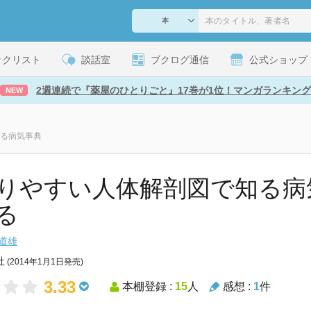
ックリスト
談話室
ブクログ通信
公式ショップ
2週連続で『薬屋のひとりごと』17巻が1位！マンガランキング
NEW
る病気事典
りやすい人体解剖図で知る病
る
道雄
社
(2014年1月1日発売)
3.33
本棚登録 :
15
人
感想 :
1
件