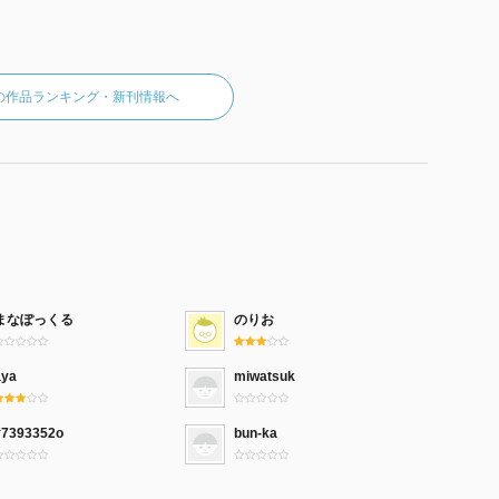
の作品ランキング・新刊情報へ
まなぽっくる
のりお
aya
miwatsuk
y7393352o
bun-ka