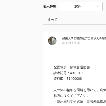
表示件数
すべて
摂南大学図書館枚方分館
さん
の感
2014年6月1日
配置場所：摂枚普通図書
請求記号：491.61||F
資料ID：51400008
人の体の精細な図解を用いて、病
勉強に役立てて下さい。
（臨床薬剤学研究室 岩﨑先生推