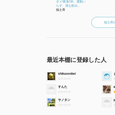
ダメ!夜食OK、運動い
らず、酒も飲め...
福士斉
福士斉
最近本棚に登録した人
shikasenbei
すんた
サノタン