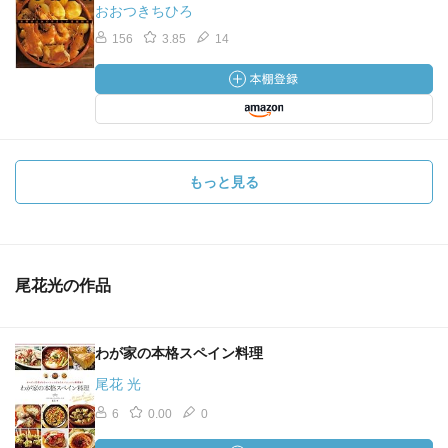
おおつきちひろ
156
3.85
14
もっと見る
尾花光の作品
わが家の本格スペイン料理
尾花 光
6
0.00
0