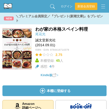
ログイン
新規会員登録
＼プレミアム会員限定／『プレゼント(新潮文庫)』をプレゼン
NEW
ト
わが家の本格スペイン料理
尾花光
誠文堂新光社
(2014.09.01)
ISBN・EAN:
9784416714379
2.75
本棚登録:
45
人
感想:
4
件
Kindle版
本棚に登録する
Amazon
詳細ページへ