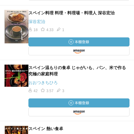
スペイン料理 料理・料理場・料理人 深谷宏治
深谷宏治
18
4.33
1
スペイン温もりの食卓 じゃがいも、パン、米で作る
究極の家庭料理
おおつきちひろ
42
3.57
3
スペイン 熱い食卓