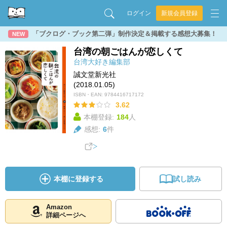
ログイン
新規会員登録
「ブクログ・ブック第二弾」制作決定＆掲載する感想大募集！
NEW
台湾の朝ごはんが恋しくて
台湾大好き編集部
誠文堂新光社
(2018.01.05)
ISBN・EAN:
9784416717172
3.62
本棚登録:
184
人
感想:
6
件
本棚に登録する
試し読み
Amazon
詳細ページへ