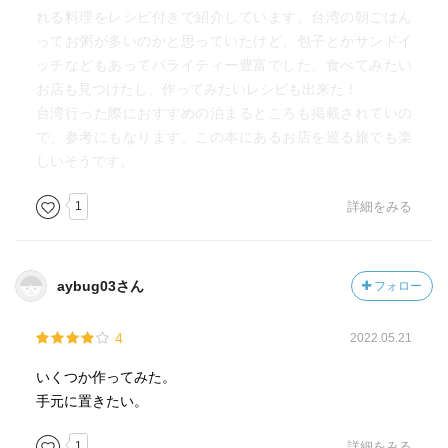
れる料理をレシピ付きで紹介しています。台湾の朝ごはん
ってお粥が多いのかと思っていたけど、包子とかサンドイ
ッチなどもあってバライティー豊富でした。食べてみたい
お店も見つけたし、作ってみたいレシピも出来た！
台湾行った際におすすめの泊まるところも掲載されていの
で、参考にもなります。この本にあるお店を巡る旅でも楽
しいそうです。
1
詳細をみる
aybug03さん
フォロー
4
2022.05.21
いくつか作ってみた。
手元に置きたい。
1
詳細をみる