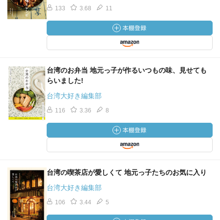
133
3.68
11
台湾のお弁当 地元っ子が作るいつもの味、見せても
らいました!
台湾大好き編集部
116
3.36
8
台湾の喫茶店が愛しくて 地元っ子たちのお気に入り
台湾大好き編集部
106
3.44
5