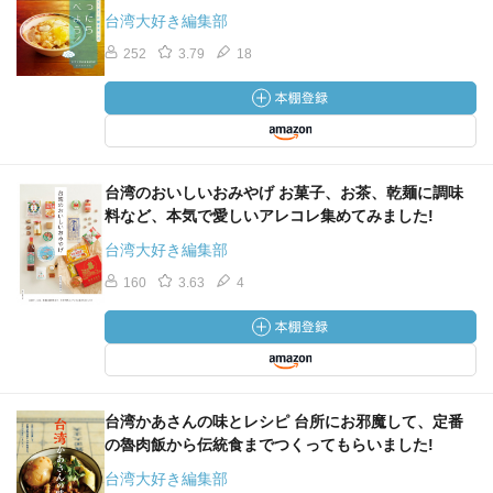
台湾大好き編集部
252
3.79
18
台湾のおいしいおみやげ お菓子、お茶、乾麺に調味
料など、本気で愛しいアレコレ集めてみました!
台湾大好き編集部
160
3.63
4
台湾かあさんの味とレシピ 台所にお邪魔して、定番
の魯肉飯から伝統食までつくってもらいました!
台湾大好き編集部