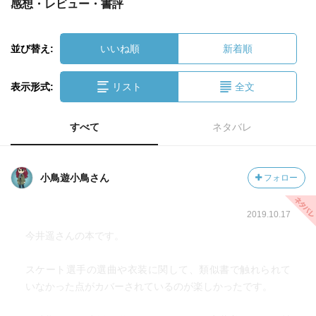
感想・レビュー・書評
並び替え:
いいね順
新着順
表示形式:
リスト
全文
すべて
ネタバレ
小鳥遊小鳥さん
フォロー
2019.10.17
今井遥さんの本です。
スケート選手の選曲や衣装に関して、類似書で触れられて
いなかった点がカバーされているのが楽しかったです。