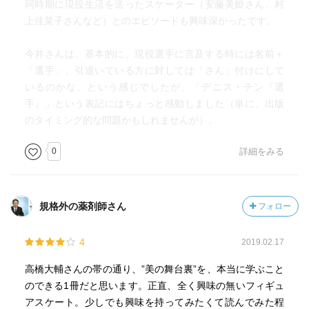
同時期に現役生活を送ったスケーター（安藤美姫さん、村
上佳菜子さんなど）とのエピソードも興味深かったです。
今井さんは、基本的に、現役選手に言及する時には名前＋
「選手」、引退いている方に対しては「さん」付けにして
いるのかな、という感じでしたが、「デニス・テン『選
手』」という表記にはちょっと感動しました（単に、出版
のタイミング的な問題かもしれませんが）。
0
詳細をみる
規格外の薬剤師さん
フォロー
4
2019.02.17
高橋大輔さんの帯の通り、”美の舞台裏”を、本当に学ぶこと
のできる1冊だと思います。正直、全く興味の無いフィギュ
アスケート。少しでも興味を持ってみたくて読んでみた程