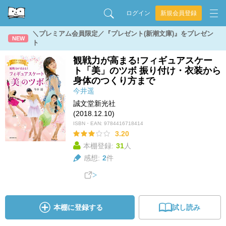
ログイン
新規会員登録
＼プレミアム会員限定／『プレゼント(新潮文庫)』をプレゼン
NEW
ト
観戦力が高まる!フィギュアスケー
ト「美」のツボ 振り付け・衣装から
身体のつくり方まで
今井遥
誠文堂新光社
(2018.12.10)
ISBN・EAN:
9784416718414
3.20
本棚登録:
31
人
感想:
2
件
本棚に登録する
試し読み