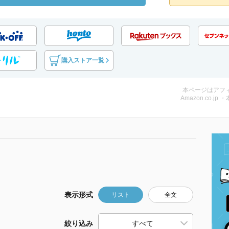
購入ストア一覧
本ページはアフ
Amazon.co.jp 
表示形式
リスト
全文
絞り込み