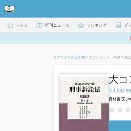
トップ
新刊ニュース
ランキング
ブ
ブクログ
>
河上和雄
>
大コンメンタール刑事訴訟法 
大コ
河上和雄
中
青林書院
(2