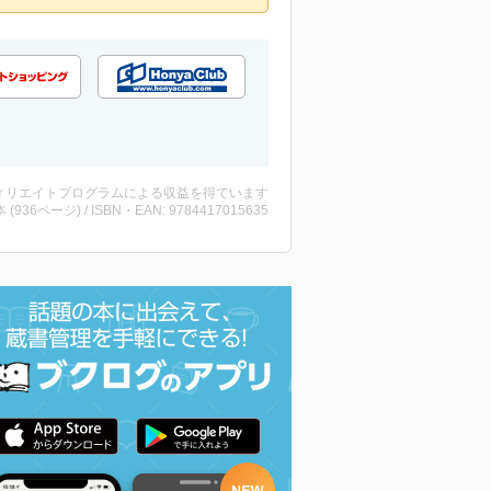
ィリエイトプログラムによる収益を得ています
・本 (936ページ) / ISBN・EAN: 9784417015635