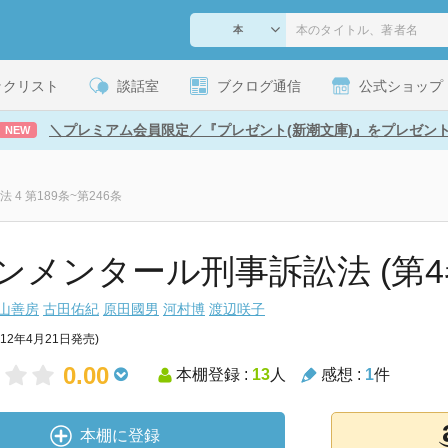
ックリスト
談話室
ブクログ通信
公式ショップ
＼プレミアム会員限定／『プレゼント(新潮文庫)』をプレゼン
NEW
4 第189条~第246条
ンメンタール刑事訴訟法 (第4
山善房
古田佑紀
原田國男
河村博
渡辺咲子
012年4月21日発売)
0.00
本棚登録 :
13
人
感想 :
1
件
本棚に登録