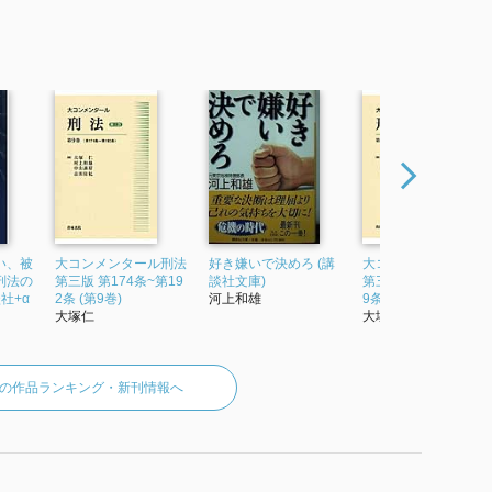
い、被
大コンメンタール刑法
好き嫌いで決めろ (講
大コンメンタール刑
刑法の
第三版 第174条~第19
談社文庫)
第三版 第209条~第22
社+α
2条 (第9巻)
河上和雄
9条 (第11巻)
大塚仁
大塚仁
の作品ランキング・新刊情報へ