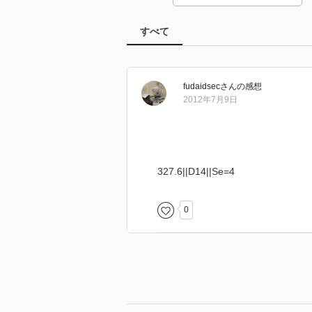
すべて
fudaidsec
さん
の感想
2012年7月9日
327.6||D14||Se=4
0