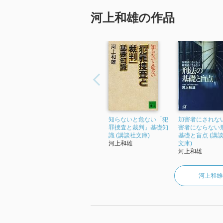
河上和雄の作品
知らないと危ない「犯
加害者にされな
罪捜査と裁判」基礎知
害者にならない
識 (講談社文庫)
基礎と盲点 (講談
河上和雄
文庫)
河上和雄
河上和雄