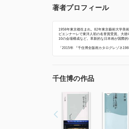
著者プロフィール
1958年東京都生まれ。82年東京藝術大学
ビエンナーレで東洋人初の名誉賞受賞。大徳寺聚
10の会場構成など。革新的な日本画が国際的
「2015年 『千住博全版画カタログレゾネ19
千住博の作品