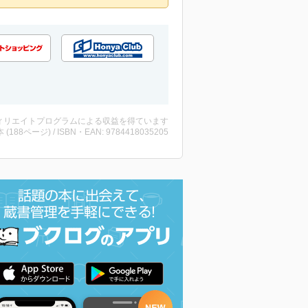
ィリエイトプログラムによる収益を得ています
・本 (188ページ) / ISBN・EAN: 9784418035205