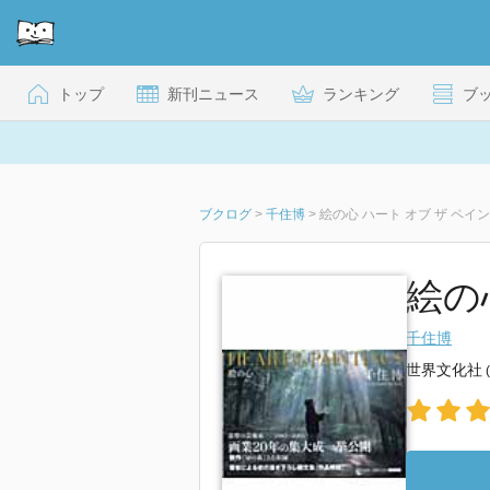
トップ
新刊ニュース
ランキング
ブ
ブクログ
>
千住博
>
絵の心 ハート オブ ザ ペイ
絵の
千住博
世界文化社