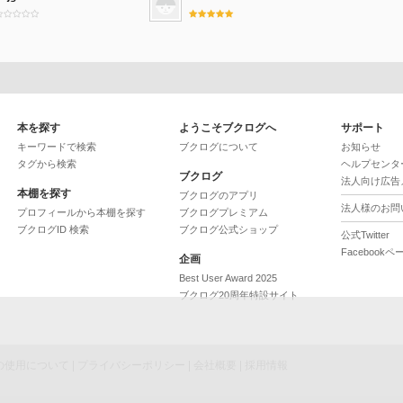
本を探す
ようこそブクログへ
サポート
キーワードで検索
ブクログについて
お知らせ
タグから検索
ヘルプセンタ
ブクログ
法人向け広告
本棚を探す
ブクログのアプリ
法人様のお問
プロフィールから本棚を探す
ブクログプレミアム
ブクログID 検索
ブクログ公式ショップ
公式Twitter
Facebookペ
企画
Best User Award 2025
ブクログ20周年特設サイト
ieの使用について
|
プライバシーポリシー
|
会社概要
|
採用情報