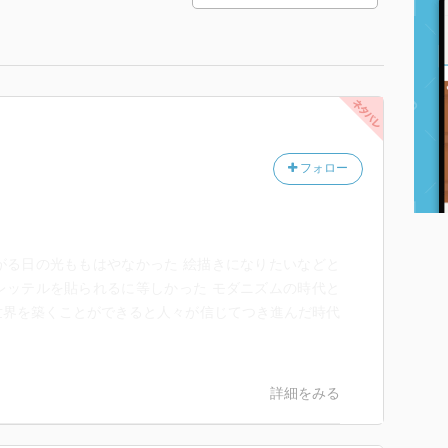
フォロー
がる日の光ももはやなかった 絵描きになりたいなどと
レッテルを貼られるに等しかった モダニズムの時代と
世界を築くことができると人々が信じてつき進んだ時代
詳細をみる