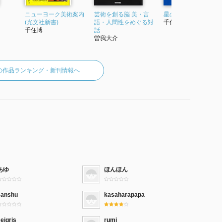
ニューヨーク美術案内
芸術を創る脳 美・言
星のふる夜に
(光文社新書)
語・人間性をめぐる対
千住博
千住博
話
曽我大介
の作品ランキング・新刊情報へ
あゆ
ほんほん
sanshu
kasaharapapa
ejgris
rumi