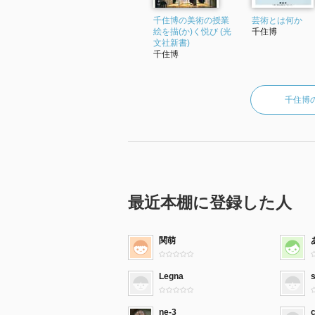
千住博の美術の授業
芸術とは何か
絵を描(か)く悦び (光
千住博
文社新書)
千住博
千住博
最近本棚に登録した人
関萌
Legna
ne-3
c