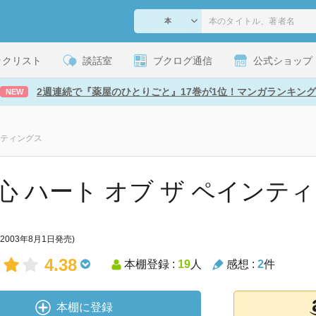
ックリスト
談話室
ブクログ通信
公式ショップ
2週連続で『薬屋のひとりごと』17巻が1位！マンガランキング
NEW
ンティングス
心 ハート オブ ザ ペインテ
(2003年8月1日発売)
4.38
本棚登録 :
19
人
感想 :
2
件
本棚に登録