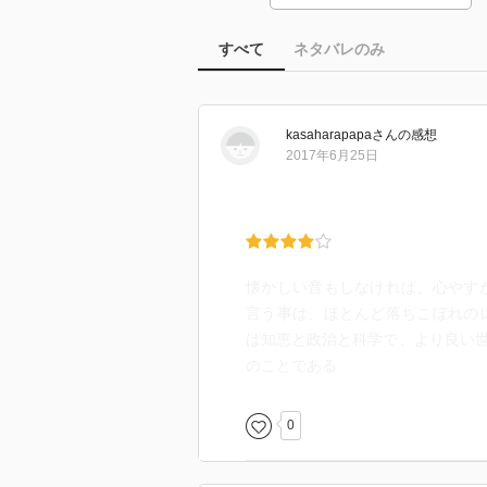
すべて
ネタバレのみ
kasaharapapa
さん
の感想
2017年6月25日
懐かしい音もしなければ、心やす
言う事は、ほとんど落ちこぼれの
は知恵と政治と科学で、より良い
のことである
0