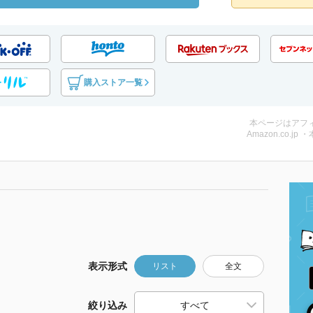
購入ストア一覧
本ページはアフ
Amazon.co.jp 
表示形式
リスト
全文
絞り込み