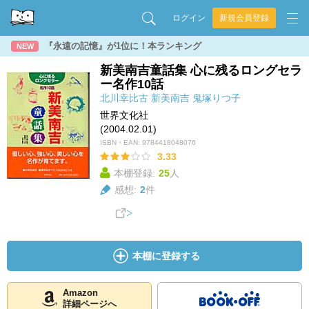
ログイン
新規会員登録
『永遠の記憶』が1位に！本ランキング
NEW
新美南吉童話集 心に残るロングセラ
ー名作10話
北川幸比古
新美南吉
鬼塚りつ子
世界文化社
(2004.02.01)
ISBN・EAN:
9784418048076
3.33
本棚登録:
25
人
感想:
2
件
本棚に登録する
Amazon
詳細ページへ