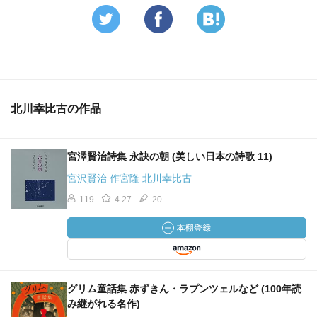
北川幸比古の作品
宮澤賢治詩集 永訣の朝 (美しい日本の詩歌 11)
宮沢賢治 作宮隆 北川幸比古
119
4.27
20
グリム童話集 赤ずきん・ラプンツェルなど (100年読
み継がれる名作)