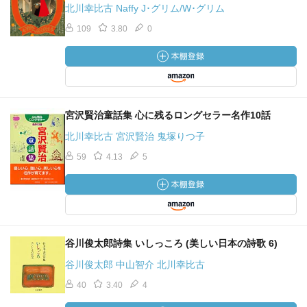
北川幸比古 Naffy J･グリム/W･グリム
109
3.80
0
宮沢賢治童話集 心に残るロングセラー名作10話
北川幸比古 宮沢賢治 鬼塚りつ子
59
4.13
5
谷川俊太郎詩集 いしっころ (美しい日本の詩歌 6)
谷川俊太郎 中山智介 北川幸比古
40
3.40
4