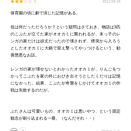
3
2012.09.16
保育園の頃に劇で演じた記憶がある。
役は何だっただろうか？という疑問はさておき、物語は3匹
のこぶたが立てた家がオオカミに襲われるが、末っ子のレ
ンガの家だけは頑丈だったので壊されず、煙突から入ろう
としたオオカミに大鍋で迎え撃ってやっつけるという、勧
善懲悪なお話。
レンガの家が壊せないとわかったオオカミが、りんごをつ
かってこぶたを家の外におびき出そうとしたくだりは記憶
になかった。結果、こぶたが奇襲をしかけてオオカミの作
戦は失敗するのだが。
ぶたさんは可愛いもの、オオカミは悪いやつ、という固定
観念が刷り込まれる一冊。（なんだそれ・・）