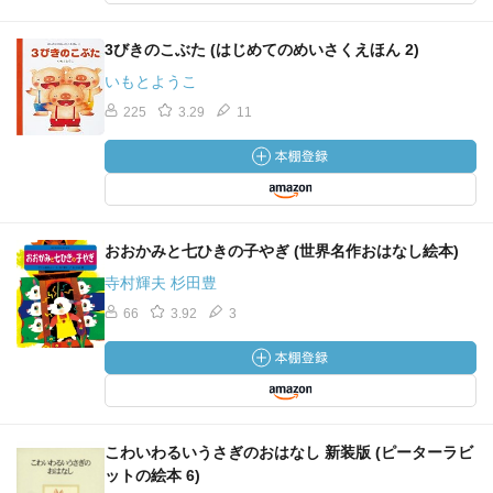
3びきのこぶた (はじめてのめいさくえほん 2)
いもとようこ
225
3.29
11
おおかみと七ひきの子やぎ (世界名作おはなし絵本)
寺村輝夫 杉田豊
66
3.92
3
こわいわるいうさぎのおはなし 新装版 (ピーターラビ
ットの絵本 6)