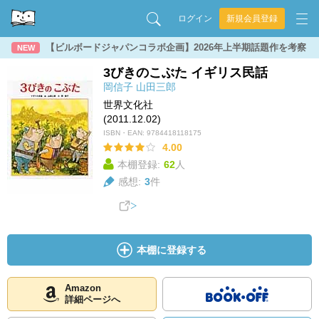
ログイン
新規会員登録
【ビルボードジャパンコラボ企画】2026年上半期話題作を考察
NEW
3びきのこぶた イギリス民話
岡信子
山田三郎
世界文化社
(2011.12.02)
ISBN・EAN:
9784418118175
4.00
本棚登録:
62
人
感想:
3
件
本棚に登録する
Amazon
詳細ページへ