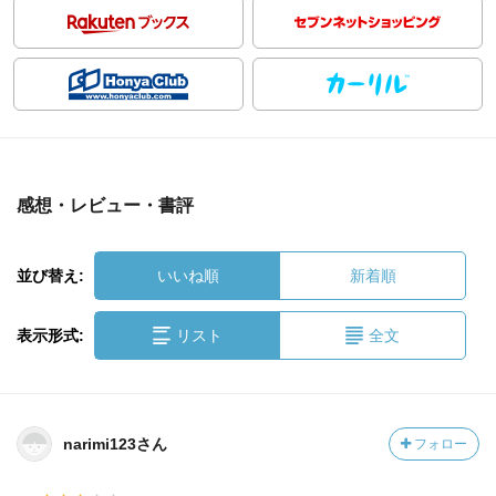
感想・レビュー・書評
並び替え:
いいね順
新着順
表示形式:
リスト
全文
narimi123さん
フォロー