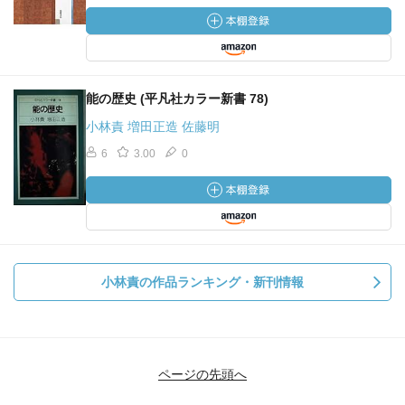
能の歴史 (平凡社カラー新書 78)
小林責 増田正造 佐藤明
6
3.00
0
小林責の作品ランキング・新刊情報
ページの先頭へ