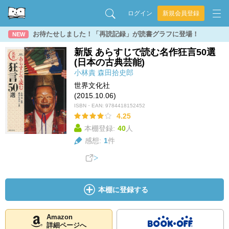
ログイン
新規会員登録
お待たせしました！「再読記録」が読書グラフに登場！
NEW
新版 あらすじで読む名作狂言50選
(日本の古典芸能)
小林責
森田拾史郎
世界文化社
(2015.10.06)
ISBN・EAN:
9784418152452
4.25
本棚登録:
40
人
感想:
1
件
本棚に登録する
Amazon
詳細ページへ