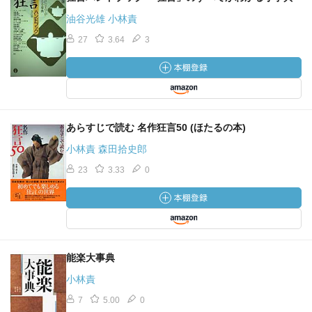
油谷光雄 小林責
27
3.64
3
あらすじで読む 名作狂言50 (ほたるの本)
小林責 森田拾史郎
23
3.33
0
能楽大事典
小林責
7
5.00
0