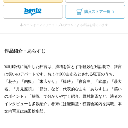
購入ストア一覧
本ページはアフィリエイトプログラムによる収益を得ています
作品紹介・あらすじ
室町時代に誕生した狂言は、滑稽を旨とする軽妙な対話劇で、狂言
は笑いのデパートです。およそ260曲あるとされる狂言のうち、
「花子」「釣狐」「末広かり」「棒縛」「寝音曲」「武悪」「萩大
名」「月見座頭」「節分」など、代表的な曲を「あらすじ」「笑い
のポイント」「解説」で分かりやすく紹介。野村萬斎など、演者の
インタビューも多数紹介。巻末には能楽堂・狂言会案内を掲載。本
文内写真は森田捨史郎。