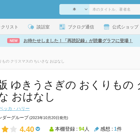
ックリスト
談話室
ブクログ通信
公式ショップ
お待たせしました！「再読記録」が読書グラフに登場！
NEW
りもの クリスマスの ちいさな おはなし
版 ゆきうさぎの おくりもの 
な おはなし
ベッカ・ハリー
ンダーグループ
(2023年10月20日発売)
4.40
本棚登録 :
94
人
感想 :
1
件