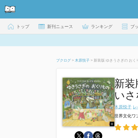
トップ
新刊ニュース
ランキング
ブ
ブクログ
>
木原悦子
>
新装版 ゆきうさぎの おく
新装
いさ
木原悦子
レ
世界文化ワ