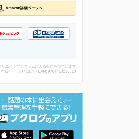
Amazon詳細ページへ
ィリエイトプログラムによる収益を得ています
 ・本 (24ページ) / ISBN・EAN: 9784418238323