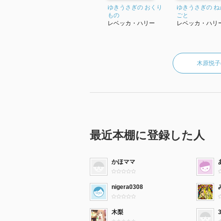
ゆきうさぎの おくり
ゆきうさぎの ね
もの
ごと
レベッカ・ハリー
レベッカ・ハリ
木原悦子
最近本棚に登録した人
かほママ
nigera0308
木梨