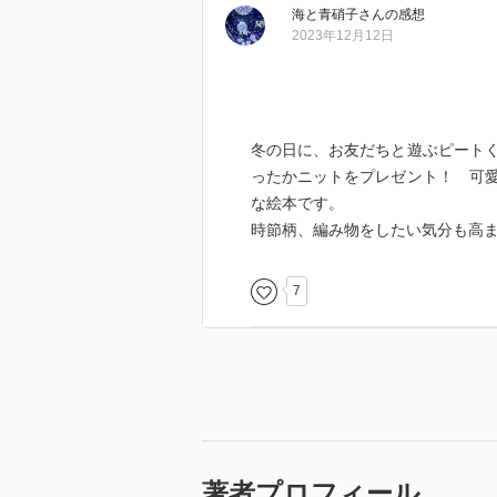
海と青硝子
さん
の感想
2023年12月12日
冬の日に、お友だちと遊ぶピート
ったかニットをプレゼント！ 可
な絵本です。
時節柄、編み物をしたい気分も高
7
著者プロフィール