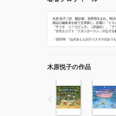
木原 悦子／訳 翻訳家。長野県生まれ。明
雑誌の編集者を経て文筆家に。訳書に『トス
『子ブタ シープピッグ』（評論社）、『ア
『古代エジプト「ツタンカーメン」のなぞを
「2020年 『ねずみくんのクリスマスのお
木原悦子の作品