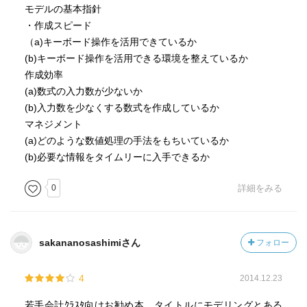
モデルの基本指針
・作成スピード
（a)キーボード操作を活用できているか
(b)キーボード操作を活用できる環境を整えているか
作成効率
(a)数式の入力数が少ないか
(b)入力数を少なくする数式を作成しているか
マネジメント
(a)どのような数値処理の手法をもちいているか
(b)必要な情報をタイムリーに入手できるか
0
詳細をみる
sakananosashimiさん
フォロー
4
2014.12.23
若手会計ｸﾗｽﾀ向けお勧め本。タイトルにモデリングとある