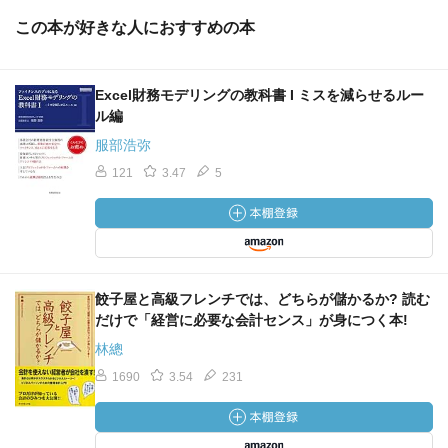
この本が好きな人におすすめの本
Excel財務モデリングの教科書 I ミスを減らせるルー
ル編
服部浩弥
121
3.47
5
餃子屋と高級フレンチでは、どちらが儲かるか? 読む
だけで「経営に必要な会計センス」が身につく本!
林總
1690
3.54
231