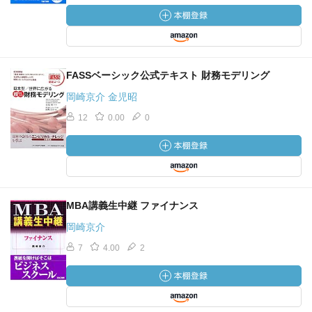
FASSベーシック公式テキスト 財務モデリング
岡崎京介 金児昭
12
0.00
0
MBA講義生中継 ファイナンス
岡崎京介
7
4.00
2