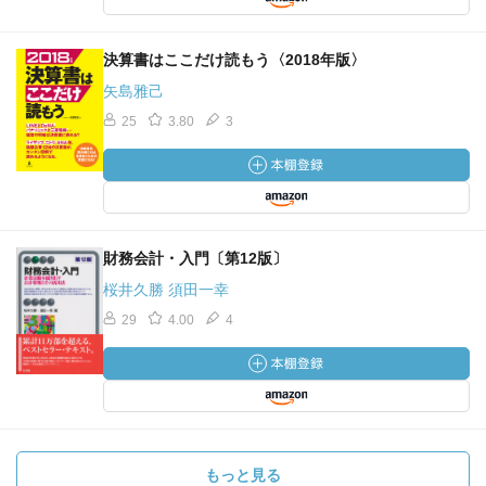
決算書はここだけ読もう〈2018年版〉
矢島雅己
25
3.80
3
財務会計・入門〔第12版〕
桜井久勝 須田一幸
29
4.00
4
もっと見る