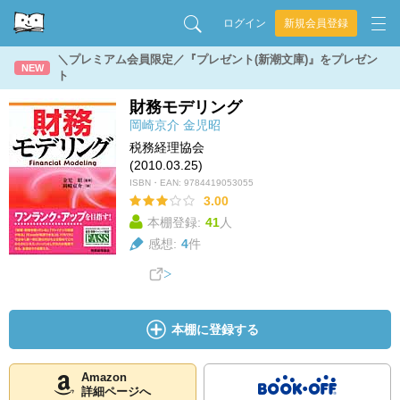
ログイン
新規会員登録
＼プレミアム会員限定／『プレゼント(新潮文庫)』をプレゼン
NEW
ト
財務モデリング
岡崎京介
金児昭
税務経理協会
(2010.03.25)
ISBN・EAN:
9784419053055
3.00
本棚登録:
41
人
感想:
4
件
本棚に登録する
Amazon
詳細ページへ