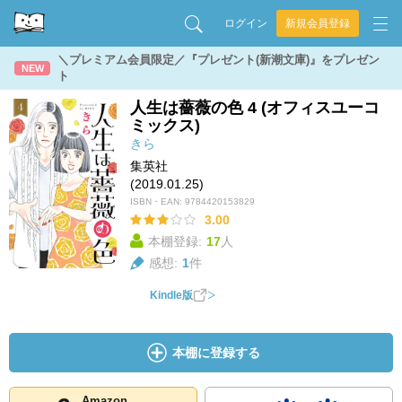
ログイン
新規会員登録
＼プレミアム会員限定／『プレゼント(新潮文庫)』をプレゼン
NEW
ト
人生は薔薇の色 4 (オフィスユーコ
ミックス)
きら
集英社
(2019.01.25)
ISBN・EAN:
9784420153829
3.00
本棚登録:
17
人
感想:
1
件
Kindle版
本棚に登録する
Amazon