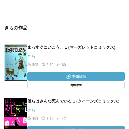
きらの作品
まっすぐにいこう。 1 (マーガレットコミックス)
きら
505
3.79
80
僕らはみんな死んでいる 1 (クイーンズコミックス)
きら
463
3.70
47