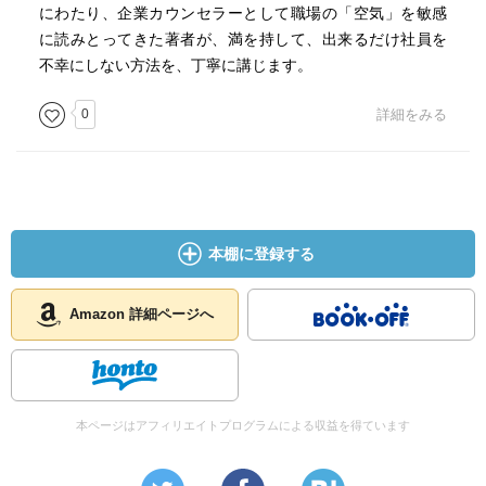
～な大人になりたいと書く就活生 166
にわたり、企業カウンセラーとして職場の「空気」を敏感
に読みとってきた著者が、満を持して、出来るだけ社員を
人間関係というのはもともと面倒なものなのです。中国四
不幸にしない方法を、丁寧に講じます。
千年の歴史の古事に出てくるのも人間関係のゴタゴタばか
り。 209
0
詳細をみる
どうして普通のことが普通にできなくなってしまったのだ
ろう、いつになったら普通のことが普通にできるようにな
るのだろう。222
本棚に登録する
傾聴のスキルについての説明と
現場での勘違いとか理解のなさ
Amazon 詳細ページへ
承認欲求がみたされていないのは上司も部下も同じ。で
も、自分が相手のそれを満たしていないとは全く思ってい
ないし、良かれと思ってやっている。そして相手が勘違い
していることもまたお互いわかっている。だから、何も変
本ページはアフィリエイトプログラムによる収益を得ています
わらない。