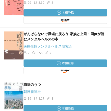
29
3.60
8
がんばらないで職場に戻ろう 家族と上司・同僚が読
むメンタルヘルスの本
医療生協メンタルヘルス研究会
7
3.50
2
職場のうつ
朝日新聞社
39
3.17
3