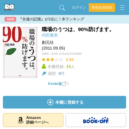
ログイン
新規会員登録
『永遠の記憶』が1位に！本ランキング
NEW
職場のうつは、90%防げます。
内田雅美
創元社
(2011.09.05)
ISBN・EAN:
9784422100890
3.50
本棚登録:
14
人
感想:
4
件
Kindle版
本棚に登録する
Amazon
詳細ページへ