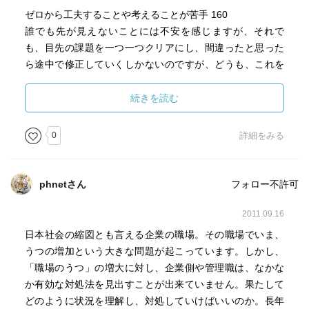
ゼロから工夫することや考えることが苦手 160
誰でも先が見えないことには不安を感じますが、それで
も、目先の課題を一つ一つクリアにし、間違ったと思った
ら途中で修正していくしかないのですが、どうも、これを
こうすればこうなるという道筋が必要。しかしゼロから道
筋を考えることは苦手なので、上司や先輩がその道筋を指
続きを読む
示してくれることを、求める。160
0
詳細をみる
自分の自信のあることは楽しく頑張れるのに、少しでも苦
手なことにぶつかると、ガタガタと音をたてるように崩れ
ていくタイプ。161
phnetさん
フォロー不許可
このケースの場合、周囲にはなかなかその状況が理解でき
ない。上司が叱咤激励したわけではないし、先輩社員も冷
2011.09.16
たくしたわけでもない。ただただ自分はダメだと思い込ん
日本社会の縮図とも言える企業の職場。その職場でいま、
でいく。162
うつの増加という大きな問題が起こっています。しかし、
「職場のうつ」の増大に対し、企業側や管理職は、なかな
怒られ慣れていない
か有効な対処法を見出すことが出来ていません。果たして
生活体験が希薄
どのように状況を理解し、対処していけばいいのか。長年