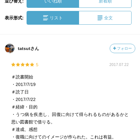
並び替え:
いいね順
新着順
表示形式:
リスト
全文
tatsutさん
フォロー
5
2017.07.22
＃読書開始
・2017/7/19
＃読了日
・2017/7/22
＃経緯・目的
・うつ病を疾患し、回復に向けて得られるものがあるかと
思い図書館で借りる。
＃達成、感想
・復職に向けてのイメージが作られた。これは有益。