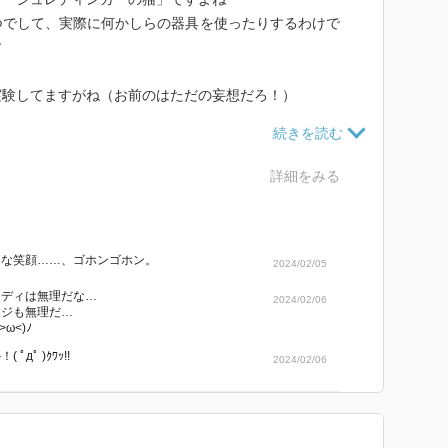
つでして、実際に何かしらの器具を使ったりするわけで
す
実験してますがね（お前のはただの妄想だろ！）
」ね
詳細をみる
も言う）
る状態のものが同時に存在することはある！ってなこと
うな笑顔……、ゴホンゴホン。
2024/02/05
実際に観測されないわけ（そうじゃないと説明つかない
レディは無理だな…
2024/02/06
るかな）で、それは観測した時点でどっちかに決まるか
レジも無理だ…
ω<)ﾉ
ﾟдﾟ )ｸﾜｯ!!
2024/02/06
ーさんが「いやいやいや、そんなわけないやん」と
率で猛毒を発生させる装置入ってる箱があるとするや
るわな。いやほんとには入れへんよ。頭の中の話な。そ