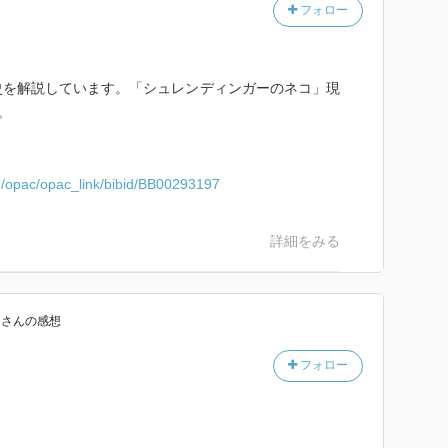
フォロー
史を解説しています。「シュレンディンガーのネコ」現
。
.jp/opac/opac_link/bibid/BB00293197
詳細をみる
館
さん
の感想
フォロー