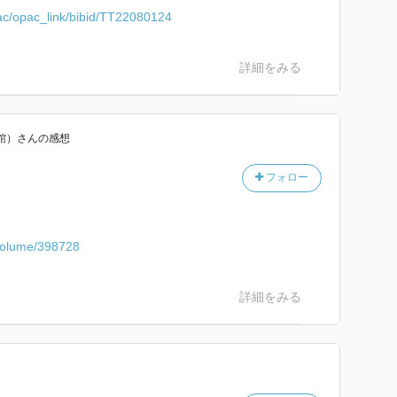
opac/opac_link/bibid/TT22080124
詳細をみる
館）
さん
の感想
フォロー
/volume/398728
詳細をみる