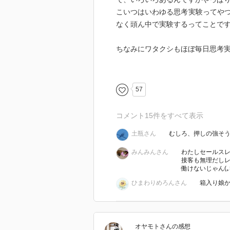
こいつはいわゆる思考実験ってや
なく頭ん中で実験するってことで
ちなみにワタクシもほぼ毎日思考
はいはい「シュレディンガーの猫
57
めちゃくちゃ簡単に言うと（雑と
コメント
15
件をすべて表示
ある科学者が、量子物理学で異な
土瓶さん
むしろ、押しの強そ
を言い出したわけね
で、もちろんそんな状態のものは
みんみんさん
わたしセールス
んじゃねって状態は観測されてい
接客も無理だし
働けないじゃん(｡>
らや！って言うわけ
ひまわりめろんさん
箱入り娘か！( 
で、それを聞いたシュレディンガ
「じゃあ例えばここに、半分の確
ん？ほんでそこに猫も一緒に入れ
オヤモト
さん
の感想