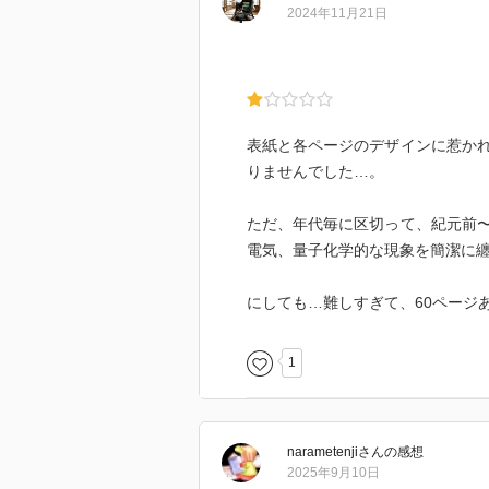
んなんしたら猫ちゃんかわいそう
2024年11月21日
うてるのはその箱を開けた瞬間に
それまでは猫ちゃんは生きてもい
んなんおかしいやん！」っていう
うん、シュレディンガーさんが正
表紙と各ページのデザインに惹か
りませんでした…。
しっかーし！読書人たちに馴染み
時に存在するを採用してるんです
ただ、年代毎に区切って、紀元前
まぁそっちに方がおもろいって理由
電気、量子化学的な現象を簡潔に
つまり猫の生死はフタを開けた瞬
が生きてるのを観測した人と猫が
にしても…難しすぎて、60ページ
ら世界が枝分かれしている！まぁ
1
なんかシュレディンガーさんの言
らいいか（おい）
ちなみに最初の量子物理学で2つ
narametenji
さん
の感想
2025年9月10日
で説明がつくんですが、それはま