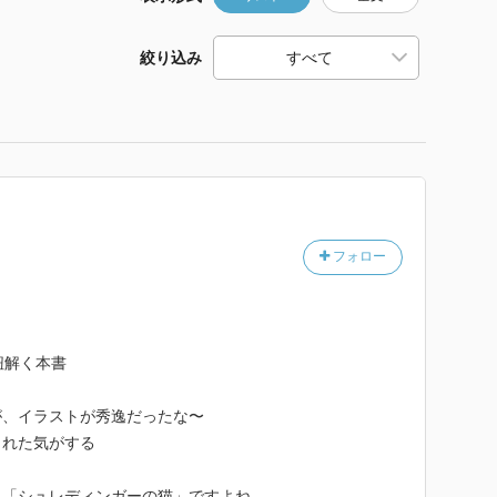
絞り込み
フォロー
紐解く本書
が、イラストが秀逸だったな〜
された気がする
り「シュレディンガーの猫」ですよね