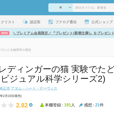
ックリスト
談話室
ブクログ通信
公式ショップ
＼プレミアム会員限定／『プレゼント(新潮文庫)』をプレゼン
NEW
験でたどる物理学の歴史
レディンガーの猫 実験でた
元ビジュアル科学シリーズ2)
崎正浩
アダム・ハート・デーヴィス
7年2月10日発売)
2.82
本棚登録 :
191
人
感想 :
21
件