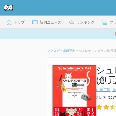
トップ
新刊ニュース
ランキング
ブ
ブクログ
>
山崎正浩
>
シュレディンガーの猫 実
シュ
(創
山崎正浩
山
創元社
(201