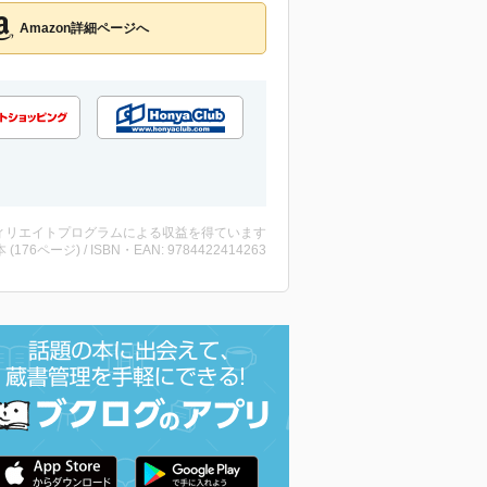
Amazon詳細ページへ
ィリエイトプログラムによる収益を得ています
・本 (176ページ) / ISBN・EAN: 9784422414263