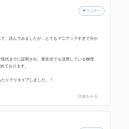
やん。ほでな、しばらくしたら箱を開けるやん。君が言
猫ちゃんが生きてるか死んでるか決まるいうことやで？
フォロー
るけど死んでもいるいうことやで？なわけないやん！そ
のがいわゆる「シュレディンガーの猫」なんですね
しい！
れて、読んでみましたが…とてもマニアックすぎて分か
深いSF的「シュレディンガーの猫」は最初のほうの同
わ、なぜか
〜現代までに証明され、実生活でも活用している物理、
でしょうなw
纏めております。
間、要するに観測者が現れた瞬間に決まる！さらには猫
死んでるのを観測した人は同時に存在していて、そこか
あたりでリタイアしました…！
いわゆるパラレルワールドですね
詳細をみる
ってることと離れていってる気もするが…ま、面白いか
の状態が共存する云々の話は「不確定性原理」ってやつ
あいいわね