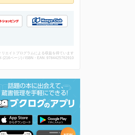
ィリエイトプログラムによる収益を得ています
・本 (216ページ) / ISBN・EAN: 9784425762910