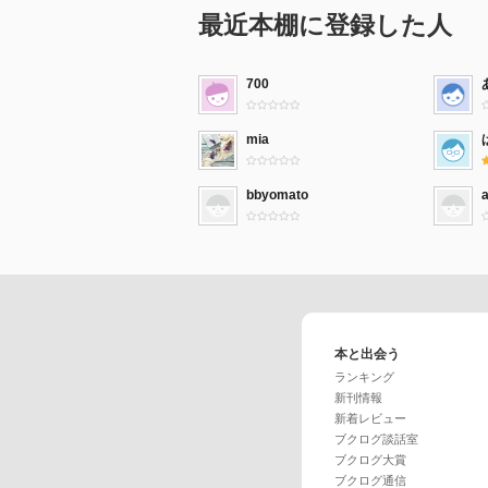
最近本棚に登録した人
700
mia
bbyomato
本と出会う
ランキング
新刊情報
新着レビュー
ブクログ談話室
ブクログ大賞
ブクログ通信