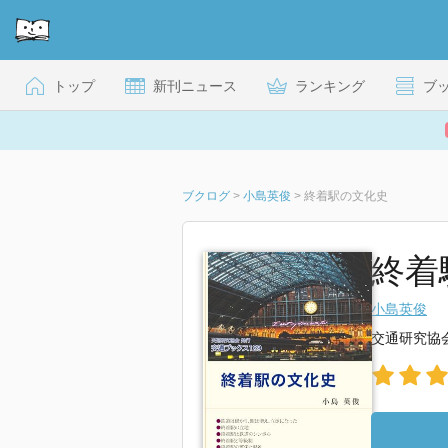
トップ
新刊ニュース
ランキング
ブ
ブクログ
>
小島英俊
>
終着駅の文化史
終着
小島英俊
交通研究協