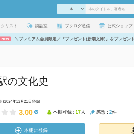
ックリスト
談話室
ブクログ通信
公式ショップ
＼プレミアム会員限定／『プレゼント(新潮文庫)』をプレゼン
NEW
駅の文化史
会
(2024年12月21日発売)
3.00
本棚登録 :
17
人
感想 :
2
件
本棚に登録