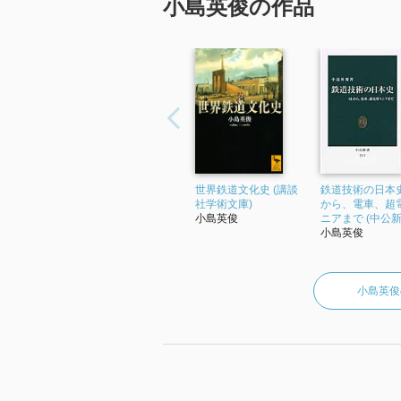
小島英俊の作品
世界鉄道文化史 (講談
鉄道技術の日本史
社学術文庫)
から、電車、超
小島英俊
ニアまで (中公新
小島英俊
小島英俊