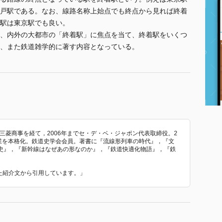
戸駅である。なお、線路名称上始点でも終点から見れば終着
駅は東京駅でも良い。
、内外の大都市の「終着駅」に焦点を当て、終着駅をいくつ
、また鉄道雑学的に著す内容となっている。
。三菱商事を経て，2006年までセ・デ・ベ・ジャポン代表取締役。2
述業を本格化。鉄道史学会会員。著書に『流線形列車の時代』，『文
史』，『新幹線はなぜあの形なのか』，『鉄道快適化物語』，『鉄
いた紹介文から引用しています。」