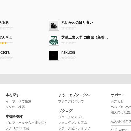
あああ
ちいかわの踊り食い
ぱんちょ
芝浦工業大学 図書館（新着本）
aozora
hakutoh
本を探す
ようこそブクログへ
サポート
キーワードで検索
ブクログについて
お知らせ
タグから検索
ヘルプセンタ
ブクログ
法人向け広告
本棚を探す
ブクログのアプリ
法人様のお問
プロフィールから本棚を探す
ブクログプレミアム
ブクログID 検索
ブクログ公式ショップ
公式Twitter