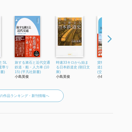
 SL
旅する漱石と近代交通
時速33キロから始ま
貨物列車のあゆみ-鉄
電導リ
鉄道・船・人力車 (10
る日本鉄道史 (朝日文
道貨物の歴史と未来
書)
15) (平凡社新書)
庫)
(交通新聞社新書 176)
小島英俊
小島英俊
小島英俊
の作品ランキング・新刊情報へ