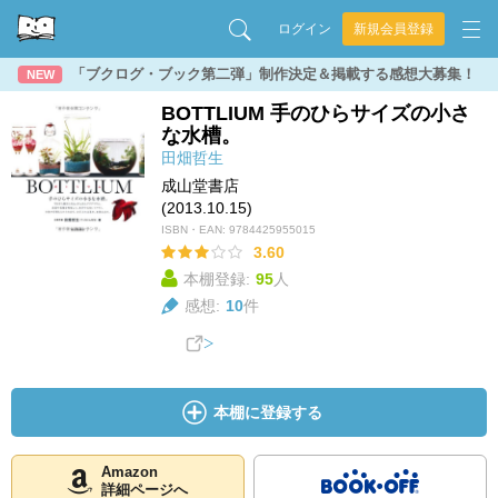
ログイン
新規会員登録
「ブクログ・ブック第二弾」制作決定＆掲載する感想大募集！
NEW
BOTTLIUM 手のひらサイズの小さ
な水槽。
田畑哲生
成山堂書店
(2013.10.15)
ISBN・EAN:
9784425955015
3.60
本棚登録:
95
人
感想:
10
件
本棚に登録する
Amazon
詳細ページへ