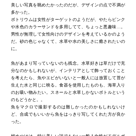
美しい写真を眺めたかったのだが、デザインの点で不満が
多かった。
ボトリウムは女性がターゲットのようだが、やたらピンク
や水色のカラーサンドを多用してて、ちょっと悪趣味…。
男性が無理して女性向けのデザインを考えているかのよう
だ。砂の色じゃなくて、水草や水の美しさに癒されたいの
に。
魚があまり写っていないのも残念。水草好きは草だけで充
分なのかもしれないが、インテリアとして飾っておくこと
を考えたら、魚やエビがいないと一般人には放置して苔が
生えた水と同じに映る。食器を使用したものも、海草入り
のお吸い物みたい。スネールと水草しかないボトルという
のもどうかと。。
魚をマクロで撮影するのは難しかったのかもしれないけ
ど、合成でもいいから魚をはっきり写してくれた方が良か
った。