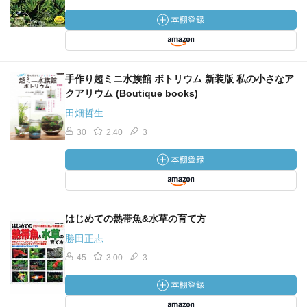
手作り超ミニ水族館 ボトリウム 新装版 私の小さなア
クアリウム (Boutique books)
田畑哲生
30
2.40
3
はじめての熱帯魚&水草の育て方
勝田正志
45
3.00
3