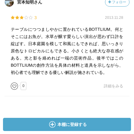
宮本知明さん
フォロー
3
2013.11.28
テーブルにつつましやかに置かれているBOTTLIUM。何と
そこにはお魚が。水草が醸す愛らしい演出が思わず口許を
綻ばす。日本庭園を模して和風にもできれば、思いっきり
原色なトロピカルにもできる。小さくとも絶大な存在感が
ある。光と影を絡めれば一端の芸術作品。後半ではこの
BOTTLIUMの創作方法を具体の材料と道具を示しながら、
初心者でも理解できる優しい解説が施されている。
0
詳細をみる
本棚に登録する