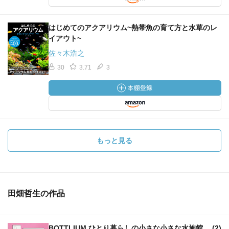
はじめてのアクアリウム~熱帯魚の育て方と水草のレ
イアウト~
佐々木浩之
30
3.71
3
もっと見る
田畑哲生の作品
BOTTLIUM ひとり暮らしの小さな小さな水族館。 (2)