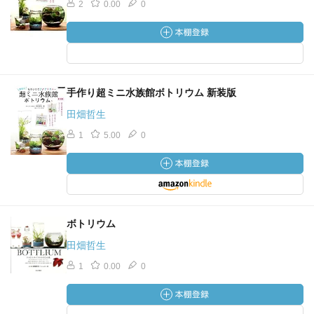
2
0.00
0
手作り超ミニ水族館ボトリウム 新装版
田畑哲生
1
5.00
0
ボトリウム
田畑哲生
1
0.00
0