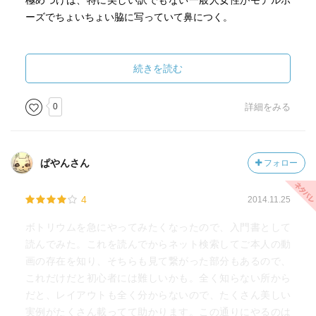
極めつけは、特に美しい訳でもない一般人女性がモデルポ
ーズでちょいちょい脇に写っていて鼻につく。
作り方の説明は初心者に優しく、水草水槽は難しいけど、
これならやってみる気になる。
続きを読む
ボトリウムの本はこの作者の物しかないようなので、他も
読んでみることにする。
0
詳細をみる
ぱやんさん
フォロー
4
2014.11.25
ボトリウムを急にやってみたくなったので、入門書として
読んでみた。これを読んでからネット検索してご本人の動
画の存在を知り、そちらも見て繋がった部分もあるので、
これだけだと初心者には難しいかも。全く知らない所から
だと、レイアウトも全く分からないので、たくさん美しい
実例がたくさん載ってて助かります。この通りにやるのは